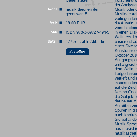
Gadenstätter
Forschung w
der Analysie
musik.theorien der
Musik oder 
gegenwart 5
Musikverste
vorliegenden
19.00 EUR
die Autorin 
verschieden
ISBN 978-3-89727-494-5
in einen Dia
Wellmers Th
177 S., zahlr. Abb., br.
basierend au
eines Sympo
Kunstunivers
Oktober 201
Ausgangspun
umfangreich
dem Wellmer
Leitgedanke
vertieft und 
insbesonder
auf die Zeic
Nelson Goo
die Subjektp
der neuen M
Aufsätze ver
Spuren in di
auch kontro
Sie behande
Musik-Sprac
aus musikhis
musikästheti