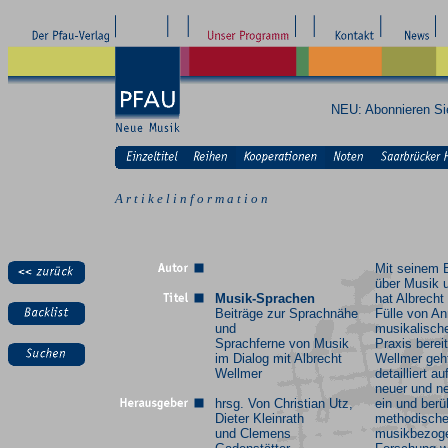
NEU: Abonnieren S
A r t i k e l i n f o r m a t i o n
Mit seinem 
über Musik 
Musik-Sprachen
hat Albrecht
Beiträge zur Sprachnähe
Fülle von An
und
musikalisch
Sprachferne von Musik
Praxis bereit
im Dialog mit Albrecht
Wellmer geh
Wellmer
detailliert a
neuer und n
hrsg. Von Christian Utz,
ein und berü
Dieter Kleinrath
methodische
und Clemens
musikbezog