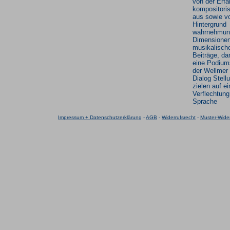
von der Erfa
kompositori
aus sowie v
Hintergrund
wahrnehmung
Dimensionen
musikalisch
Beiträge, da
eine Podium
der Wellmer 
Dialog Stell
zielen auf e
Verflechtun
Sprache
Impressum + Datenschutzerklärung
-
AGB
-
Widerrufsrecht
-
Muster-Wider