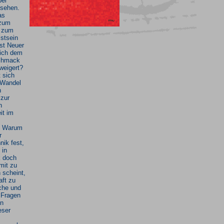
bei
sehen.
as
 zum
s zum
stsein
st Neuer
sich dem
chmack
rweigert?
t sich
 Wandel
n
 zur
n
it im
? Warum
r
nik fest,
 in
k doch
mit zu
 scheint,
aft zu
che und
 Fragen
en
eser