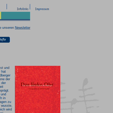
ie unseren
Newsletter
st und
 hat
dberger
ene der
 der
eit
eprägt.
 und
ch in
agen zu
n wusste,
eich wird