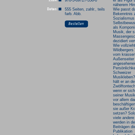
978-3-89727-556-0
er als Figur 
näherem Hin
555 Seiten, zahlr., teils
Wie passt d
farb. Abb.
Bekenntnis
Sozialismu
Selbstbewus
als Komponi
Musik, der 
Massenges
dezidiert ve
Wie vollzieh
Wildbergers
vom krasse
Außenseiter
angesehene
Persönlichke
Schweizer
Musikleben
hält er an de
Zwölftontech
wenn er sich
seiner Musi
vor allem da
beschäftigen
sie außer Kr
setzen? Sol
viele andere
werden in d
Beiträgen di
Publikation