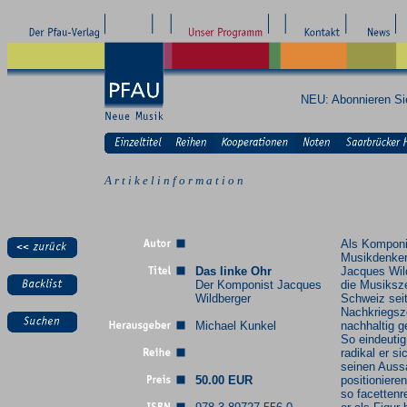
NEU: Abonnieren S
A r t i k e l i n f o r m a t i o n
Als Komponi
Musikdenker
Das linke Ohr
Jacques Wil
Der Komponist Jacques
die Musiksz
Wildberger
Schweiz seit
Nachkriegsz
Michael Kunkel
nachhaltig g
So eindeutig
radikal er si
seinen Auss
50.00 EUR
positioniere
so facettenr