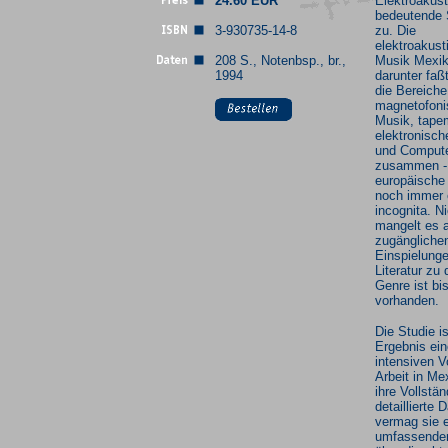
24.60 EUR
Elektroakust
bedeutende 
3-930735-14-8
zu. Die
elektroakust
208 S., Notenbsp., br.,
Musik Mexik
1994
darunter faß
die Bereiche
magnetofoni
Musik, tape
elektronisc
und Comput
zusammen - i
europäische
noch immer e
incognita. Ni
mangelt es 
zugängliche
Einspielung
Literatur zu
Genre ist b
vorhanden.
Die Studie i
Ergebnis ein
intensiven V
Arbeit in Me
ihre Vollstän
detaillierte 
vermag sie 
umfassenden