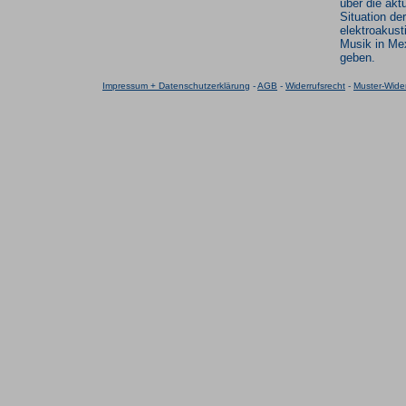
über die aktu
Situation der
elektroakust
Musik in Me
geben.
Impressum + Datenschutzerklärung
-
AGB
-
Widerrufsrecht
-
Muster-Wider