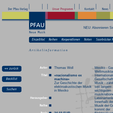
NEU: Abonnieren S
A r t i k e l i n f o r m a t i o n
Thomas Woll
Mexiko - Ga
Weltmusikta
«nacionalismo ex
Internationa
machina»
Gesellschaft
Zur Geschichte der
Musik - zähl
elektroakustischen Musik
seit langem
in Mexiko
wichtigsten
musiknation
Lateinameri
Innerhalb de
Musik der G
kommt der