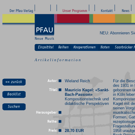
NEU: Abonnieren S
A r t i k e l i n f o r m a t i o n
Wieland Reich
Für die Besc
des 1931 in
Mauricio Kagel: «Sankt-
geborenen u
Bach-Passion»
in Köln lebe
Kompositionstechnik und
Komponisten
didaktische Perspektiven
Kagel mit de
seinen Vorg
musikalische
Formen, Gat
rezeptionsge
Fragestellun
28.70 EUR
1958 uraufge