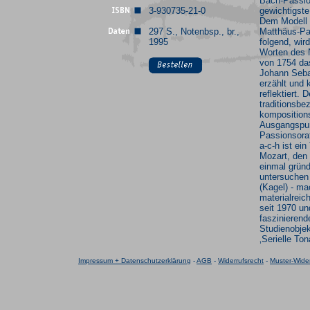
Bach-Passio
3-930735-21-0
gewichtigste
Dem Modell 
297 S., Notenbsp., br.,
Matthäus-Pa
1995
folgend, wird
Worten des 
von 1754 da
Johann Seba
erzählt und k
reflektiert. 
traditionsbe
komposition
Ausgangspun
Passionsora
a-c-h ist ein
Mozart, den 
einmal gründ
untersuchen 
(Kagel) - m
materialreic
seit 1970 u
faszinierend
Studienobjek
‚Serielle Tona
Impressum + Datenschutzerklärung
-
AGB
-
Widerrufsrecht
-
Muster-Wider