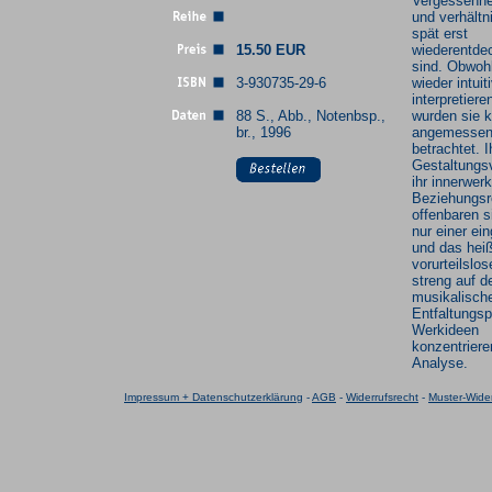
Vergessenhe
und verhält
spät erst
15.50 EUR
wiederentde
sind. Obwoh
3-930735-29-6
wieder intuit
interpretiere
88 S., Abb., Notenbsp.,
wurden sie 
br., 1996
angemesse
betrachtet. I
Gestaltungsv
ihr innerwerk
Beziehungsr
offenbaren s
nur einer ei
und das heiß
vorurteilslos
streng auf d
musikalisch
Entfaltungs
Werkideen
konzentriere
Analyse.
Impressum + Datenschutzerklärung
-
AGB
-
Widerrufsrecht
-
Muster-Wider