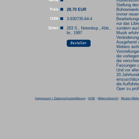
musikhistor
Stellung des
28.70 EUR
Bühnenwerk
immer neue
3-930735-64-4
Bearbeitunge
nur das Libre
283 S., Notenbsp., Abb.,
sondern auc
br., 1997
Musik erfuhr
Veränderung
Ausgehend 
Webers ästh
Vorstellunge
die vorliege
die verschi
Fassungen d
Und vor all
20.Jahrhund
einzuschätz
die Aufführba
Oper zu prüf
Impressum + Datenschutzerklärung
-
AGB
-
Widerrufsrecht
-
Muster-Wider