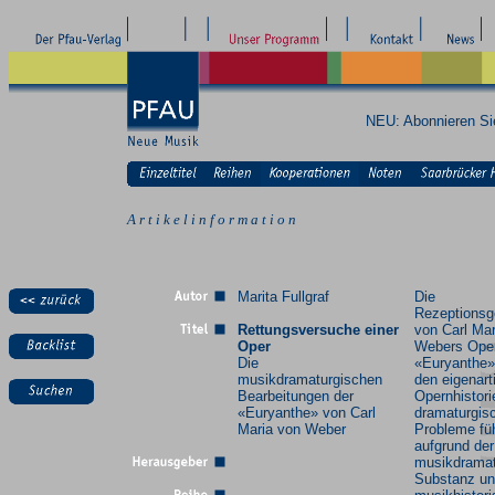
NEU: Abonnieren S
A r t i k e l i n f o r m a t i o n
Marita Fullgraf
Die
Rezeptionsg
Rettungsversuche einer
von Carl Mar
Oper
Webers Ope
Die
«Euryanthe»
musikdramaturgischen
den eigenart
Bearbeitungen der
Opernhistori
«Euryanthe» von Carl
dramaturgis
Maria von Weber
Probleme fü
aufgrund der
musikdrama
Substanz un