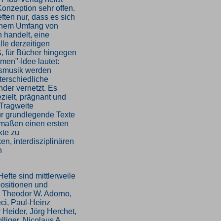
 Konzeption sehr offen.
ten nur, dass es sich
einem Umfang von
n handelt, eine
lle derzeitigen
ß, für Bücher hingegen
agmen"-Idee lautet:
tsmusik werden
terschiedliche
der vernetzt. Es
zielt, prägnant und
 Tragweite
für grundlegende Texte
ermaßen einen ersten
te zu
n, interdisziplinären
n
efte sind mittlerweile
ositionen und
 Theodor W. Adorno,
ci, Paul-Heinz
 Heider, Jörg Herchet,
iger, Nicolaus A.