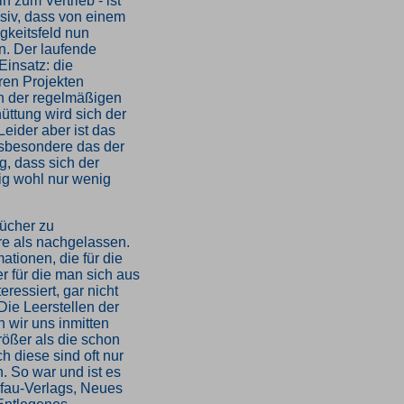
n zum Vertrieb - ist
nsiv, dass von einem
gkeitsfeld nun
n. Der laufende
Einsatz: die
ren Projekten
n der regelmäßigen
üttung wird sich der
Leider aber ist das
nsbesondere das der
g, dass sich der
ig wohl nur wenig
bücher zu
ere als nachgelassen.
ationen, die für die
r für die man sich aus
essiert, gar nicht
Die Leerstellen der
 wir uns inmitten
rößer als die schon
h diese sind oft nur
n. So war und ist es
Pfau-Verlags, Neues