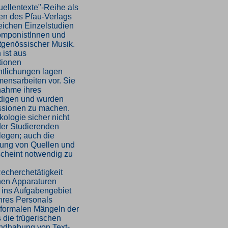
uellentexte"-Reihe als
en des Pfau-Verlags
eichen Einzelstudien
omponistInnen und
tgenössischer Musik.
 ist aus
tionen
ntlichungen lagen
mensarbeiten vor. Sie
gnahme ihres
edigen und wurden
essionen zu machen.
kologie sicher nicht
der Studierenden
legen; auch die
lung von Quellen und
cheint notwendig zu
Recherchetätigkeit
chen Apparaturen
ch ins Aufgabengebiet
ihres Personals
 formalen Mängeln der
 die trügerischen
Handhabung von Text-