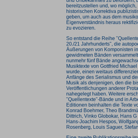
und Unbekanntes zu befördern, 
bereitzustellen und, wo möglich
historischen Korrektiva publizis
geben, um auch aus dem musiko
Eigenverständnis heraus rektifi
zu evozieren.
So entstand die Reihe "Quellent
20./21 Jahrhunderts", die autopo
Äußerungen von Komponisten in 
gewidmeten Bänden versammelt u
nunmehr fünf Bände angewachse
Musiktexte von Gottfried Michael
wurde, einen weitaus differenzier
Anfänge des Serialismus und de
Musik als denjenigen, den die bi
Veröffentlichungen anderer Prot
nahegelegt haben. Weitere ersc
"Quellentexte"-Bände und in Arbe
Editionen beinhalten die Texte v
Konrad Boehmer, Theo Brandmül
Dittrich, Vinko Globokar, Hans 
Hans-Joachim Hespos, Wolfgang
Rosenberg, Louis Saguer, Stefa
Eine zweite Publikationsreihe im