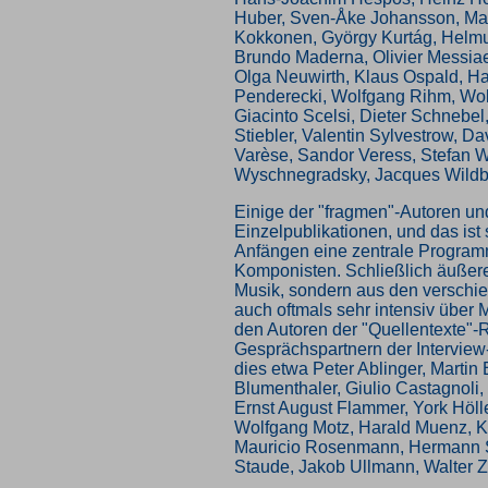
Huber, Sven-Åke Johansson, Mau
Kokkonen, György Kurtág, Helm
Brundo Maderna, Olivier Messia
Olga Neuwirth, Klaus Ospald, Ha
Penderecki, Wolfgang Rihm, Wol
Giacinto Scelsi, Dieter Schnebel
Stiebler, Valentin Sylvestrow, D
Varèse, Sandor Veress, Stefan W
Wyschnegradsky, Jacques Wildbe
Einige der "fragmen"-Autoren u
Einzelpublikationen, und das ist
Anfängen eine zentrale Programm
Komponisten. Schließlich äußeren
Musik, sondern aus den verschi
auch oftmals sehr intensiv über
den Autoren der "Quellentexte"-
Gesprächspartnern der Interview
dies etwa Peter Ablinger, Martin
Blumenthaler, Giulio Castagnoli,
Ernst August Flammer, York Hölle
Wolfgang Motz, Harald Muenz, K
Mauricio Rosenmann, Hermann S
Staude, Jakob Ullmann, Walter