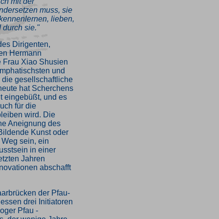
ch mit der
ndersetzen muss, sie
, kennenlernen, lieben,
 durch sie."
es Dirigenten,
ten Hermann
e Frau Xiao Shusien
emphatischsten und
die gesellschaftliche
heute hat Scherchens
it eingebüßt, und es
uch für die
leiben wird. Die
he Aneignung des
 Bildende Kunst oder
e Weg sein, ein
sstsein in einer
letzten Jahren
nnovationen abschafft
aarbrücken der Pfau-
essen drei Initiatoren
oger Pfau -