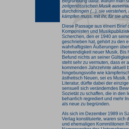
Begründung dafür, warum man si
zeitgenössischen Musik auseina
durchdringen (...), sie verstehen
kämpfen muss, mit ihr, für sie und
Diese Passage aus einem Brief d
Komponisten und Musikpublizis
Scherchen, den er 1940 an sein
geschrieben hat, gehört zu den 
wahrhaftigsten Äußerungen über 
Notwendigkeit neuer Musik. Bis 
Befund nichts an seiner Gültigke
steht sehr zu vermuten, dass er a
kommenden Jahrzehnte aktuell b
hingebungsvolle wie kämpferisc
ästhetisch Neuen, sei es Musik,
Literatur, dürfte dabei der einzig
sensuell sich veränderndes Bewu
Sozietät zu schaffen, die in den 
beharrlich regrediert und mehr I
als neue zu begründen.
Als sich im Dezember 1989 in S
Verlag konstituierte, waren sich d
und ehemaligen Kommilitonen R