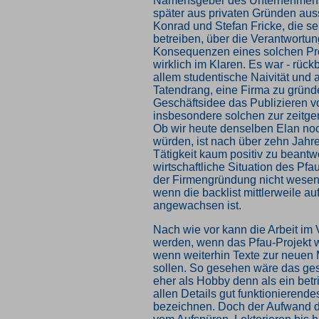
Namensgeber des Unternehmens
später aus privaten Gründen aus
Konrad und Stefan Fricke, die se
betreiben, über die Verantwortun
Konsequenzen eines solchen Pro
wirklich im Klaren. Es war - rück
allem studentische Naivität und 
Tatendrang, eine Firma zu gründ
Geschäftsidee das Publizieren 
insbesondere solchen zur zeitge
Ob wir heute denselben Elan no
würden, ist nach über zehn Jahre
Tätigkeit kaum positiv zu beantw
wirtschaftliche Situation des Pfau
der Firmengründung nicht wesent
wenn die backlist mittlerweile au
angewachsen ist.
Nach wie vor kann die Arbeit im V
werden, wenn das Pfau-Projekt wei
wenn weiterhin Texte zur neuen
sollen. So gesehen wäre das ge
eher als Hobby denn als ein betri
allen Details gut funktionierend
bezeichnen. Doch der Aufwand d