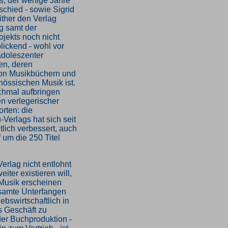
, der wenige Jahre
schied - sowie Sigrid
ither den Verlag
g samt der
jekts noch nicht
blickend - wohl vor
adoleszenter
en, deren
von Musikbüchern und
nössischen Musik ist.
chmal aufbringen
n verlegerischer
orten: die
-Verlags hat sich seit
lich verbessert, auch
f um die 250 Titel
erlag nicht entlohnt
ter existieren will,
 Musik erscheinen
samte Unterfangen
ebswirtschaftlich in
es Geschäft zu
er Buchproduktion -