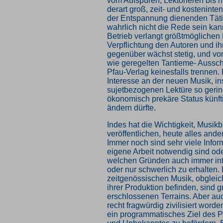
vom Aufspüren, Lektorieren bis hi
derart groß, zeit- und kosteninte
der Entspannung dienenden Täti
wahrlich nicht die Rede sein kan
Betrieb verlangt größtmöglichen 
Verpflichtung den Autoren und ih
gegenüber wächst stetig, und vo
wie geregelten Tantieme- Aussch
Pfau-Verlag keinesfalls trennen. 
Interesse an der neuen Musik, i
sujetbezogenen Lektüre so gerin
ökonomisch prekäre Status künft
ändern dürfte.
Indes hat die Wichtigkeit, Musik
veröffentlichen, heute alles and
Immer noch sind sehr viele Inform
eigene Arbeit notwendig sind ode
welchen Gründen auch immer inter
oder nur schwerlich zu erhalten. 
zeitgenössischen Musik, obgleich
ihrer Produktion befinden, sind g
erschlossenen Terrains. Aber auc
recht fragwürdig zivilisiert worde
ein programmatisches Ziel des 