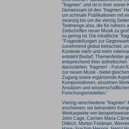
"fragmen" und ist in ihrer seiner
Gemeinsam ist den "fragmen"-Hef
um schmale Publikationen mit 
zwanzig bis um die vierzig Seite
Textmenge also, die für nahezu a
Zeitschriften neuer Musik zu gro
zu gering ist. Die inhaltliche "fr
"Fragestellungen zur Gegenwar
zunehmend global betrachtet, un
Kontexte mehr und mehr miteinan
entsteht Bedarf, Themenfelder ge
entsprechend ihrer ästhetischen
darzustellen. 'fragmen' - Forum 
zur neuen Musik - bietet gleich
Zugang sowie ergänzende Aspek
KomponistInnen, einzelnen Werke
Ansätzen und wissenschaftliche
Forschungsmodellen."
Vierzig verschiedene "fragmen"-H
erschienen; sie behandeln Komp
Werkaspekte von beispielsweise
John Cage, Carmen Maria Cârne
Dittrich, Morton Feldman, Werner
Hans-Joachim Hespos, Heinz Holl