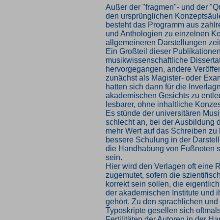
Außer der "fragmen"- und der "Q
den ursprünglichen Konzeptsäul
besteht das Programm aus zahlr
und Anthologien zu einzelnen K
allgemeineren Darstellungen zei
Ein Großteil dieser Publikationen
musikwissenschaftliche Disserta
hervorgegangen, andere Veröffe
zunächst als Magister- oder Exa
hatten sich dann für die Inverla
akademischen Gesichts zu entl
lesbarer, ohne inhaltliche Konz
Es stünde der universitären Musi
schlecht an, bei der Ausbildung 
mehr Wert auf das Schreiben zu 
bessere Schulung in der Darstel
die Handhabung von Fußnoten s
sein.
Hier wird den Verlagen oft eine 
zugemutet, sofern die szientifis
korrekt sein sollen, die eigentli
der akademischen Institute und 
gehört. Zu den sprachlichen und
Typoskripte gesellen sich oftmals
Fertilitäten der Autoren in der 