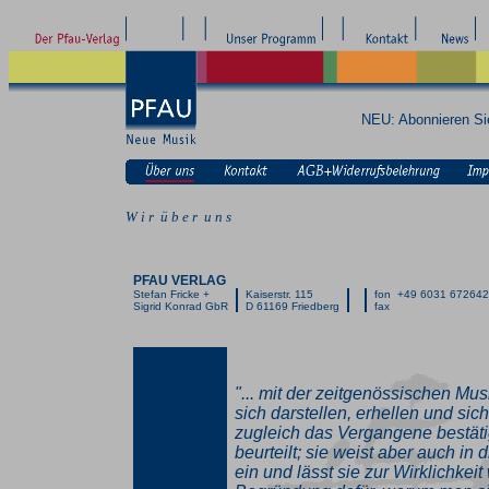
NEU: Abonnieren S
W i r ü b e r u n s
PFAU VERLAG
Stefan Fricke +
Kaiserstr. 115
fon +49 6031 67264
Sigrid Konrad GbR
D 61169 Friedberg
fax
"... mit der zeitgenössischen Mus
sich darstellen, erhellen und si
zugleich das Vergangene bestäti
beurteilt; sie weist aber auch in d
ein und lässt sie zur Wirklichkeit