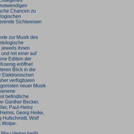
Entlegenes
, notwendigen
tische Chancen zu
logischen
zierende Sichtweisen
exte zur Musik des
etologische
jeweils ihnen
nd mit einer auf
ne Edition der
 Koenig eröffnet
teren Blick in die
r Elektronischen
sher verfügbaren
agonisten neuer Musik
hienene
it befindliche
on Günther Becker,
ler, Paul-Heinz
G Helms, Georg Heike,
 Hufschmidt, Wolf
n Wolpe.
 Pfau-Verlag heißt