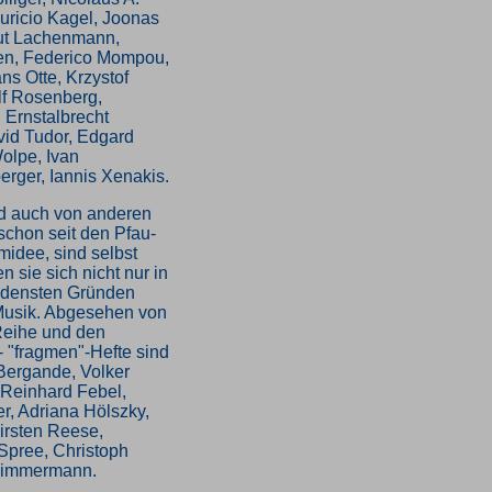
ricio Kagel, Joonas
ut Lachenmann,
en, Federico Mompou,
ns Otte, Krzystof
f Rosenberg,
, Ernstalbrecht
avid Tudor, Edgard
olpe, Ivan
rger, Iannis Xenakis.
nd auch von anderen
 schon seit den Pfau-
idee, sind selbst
 sie sich nicht nur in
edensten Gründen
 Musik. Abgesehen von
Reihe und den
- "fragmen"-Hefte sind
 Bergande, Volker
 Reinhard Febel,
r, Adriana Hölszky,
irsten Reese,
pree, Christoph
 Zimmermann.