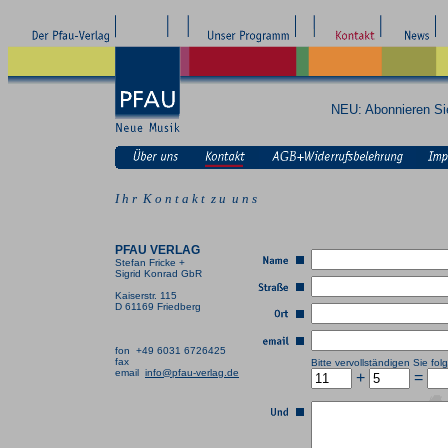
NEU: Abonnieren S
I h r K o n t a k t z u u n s
PFAU VERLAG
Stefan Fricke +
Sigrid Konrad GbR
Kaiserstr. 115
D 61169 Friedberg
fon +49 6031 6726425
fax
Bitte vervollständigen Sie f
email
info@pfau-verlag.de
+
=