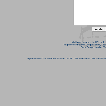
Matthias Brenner, Dipl.Phys. | 
Programmierung von Jürgen Ernst, Dipl.
Behr Design, Atelier fü
Impressum + Datenschutzerklärung
-
AGB
-
Widerrufsrecht
-
Muster-Wider