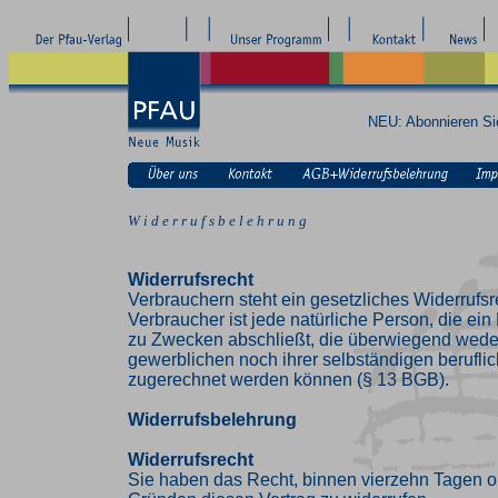
NEU: Abonnieren S
W i d e r r u f s b e l e h r u n g
Widerrufsrecht
Verbrauchern steht ein gesetzliches Widerrufsr
Verbraucher ist jede natürliche Person, die ei
zu Zwecken abschließt, die überwiegend weder
gewerblichen noch ihrer selbständigen beruflic
zugerechnet werden können (§ 13 BGB).
Widerrufsbelehrung
Widerrufsrecht
Sie haben das Recht, binnen vierzehn Tagen 