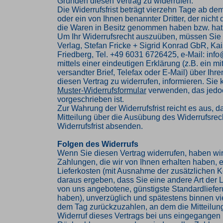
Gründen diesen Vertrag zu widerrufen.
Die Widerrufsfrist beträgt vierzehn Tage ab de
oder ein von Ihnen benannter Dritter, der nicht d
die Waren in Besitz genommen haben bzw. hat
Um Ihr Widerrufsrecht auszuüben, müssen Sie
Verlag, Stefan Fricke + Sigrid Konrad GbR, Kai
Friedberg, Tel. +49 6031 6726425, e-Mail: inf
mittels einer eindeutigen Erklärung (z.B. ein mi
versandter Brief, Telefax oder E-Mail) über Ihr
diesen Vertrag zu widerrufen, informieren. Sie
Muster-Widerrufsformular
verwenden, das jedoc
vorgeschrieben ist.
Zur Wahrung der Widerrufsfrist reicht es aus, d
Mitteilung über die Ausübung des Widerrufsrech
Widerrufsfrist absenden.
Folgen des Widerrufs
Wenn Sie diesen Vertrag widerrufen, haben wir
Zahlungen, die wir von Ihnen erhalten haben, e
Lieferkosten (mit Ausnahme der zusätzlichen Ko
daraus ergeben, dass Sie eine andere Art der L
von uns angebotene, günstigste Standardliefe
haben), unverzüglich und spätestens binnen v
dem Tag zurückzuzahlen, an dem die Mitteilung
Widerruf dieses Vertrags bei uns eingegangen i