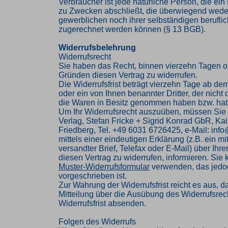
Verbraucher ist jede natürliche Person, die ei
zu Zwecken abschließt, die überwiegend weder
gewerblichen noch ihrer selbständigen beruflic
zugerechnet werden können (§ 13 BGB).
Widerrufsbelehrung
Widerrufsrecht
Sie haben das Recht, binnen vierzehn Tagen 
Gründen diesen Vertrag zu widerrufen.
Die Widerrufsfrist beträgt vierzehn Tage ab de
oder ein von Ihnen benannter Dritter, der nicht d
die Waren in Besitz genommen haben bzw. hat
Um Ihr Widerrufsrecht auszuüben, müssen Sie
Verlag, Stefan Fricke + Sigrid Konrad GbR, Kai
Friedberg, Tel. +49 6031 6726425, e-Mail: inf
mittels einer eindeutigen Erklärung (z.B. ein mi
versandter Brief, Telefax oder E-Mail) über Ihr
diesen Vertrag zu widerrufen, informieren. Sie
Muster-Widerrufsformular
verwenden, das jedoc
vorgeschrieben ist.
Zur Wahrung der Widerrufsfrist reicht es aus, d
Mitteilung über die Ausübung des Widerrufsrech
Widerrufsfrist absenden.
Folgen des Widerrufs