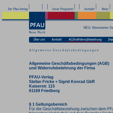
NEU: Abonnieren S
A l l g e m e i n e G e s c h ä f t s b e d i n g u n g e n
Allgemeine Geschäftsbedingungen (AGB)
und Widerrufsbelehrung der Firma
PFAU-Verlag
Stefan Fricke + Sigrid Konrad GbR
Kaiserstr. 115
61169 Friedberg
§ 1 Geltungsbereich
Für die Geschäftsbeziehung zwischen dem PF