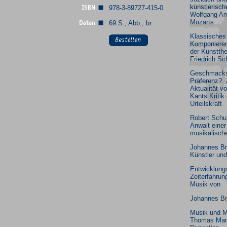
künstlerisch
978-3-89727-415-0
Wolfgang A
Mozarts
69 S., Abb., br.
Klassisches
Komponieren
der Kunstthe
Friedrich Sch
Geschmacksu
Präferenz?. 
Aktualität 
Kants Kritik
Urteilskraft
Robert Sch
Anwalt einer
musikalische
Johannes B
Künstler und
Entwicklung
Zeiterfahrung
Musik von
Johannes B
Musik und M
Thomas Man