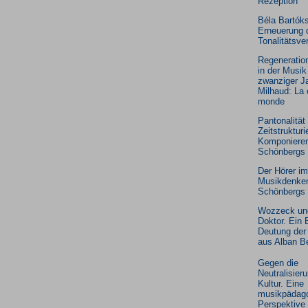
Rezeption
Béla Bartóks
Erneuerung 
Tonalitätsve
Regeneratio
in der Musik
zwanziger Ja
Milhaud: La 
monde
Pantonalität
Zeitstruktur
Komponieren
Schönbergs
Der Hörer im
Musikdenken
Schönbergs
Wozzeck un
Doktor. Ein 
Deutung der
aus Alban B
Gegen die
Neutralisier
Kultur. Eine
musikpädag
Perspektive