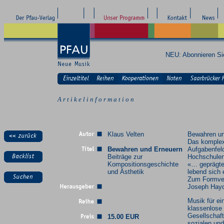
NEU: Abonnieren S
A r t i k e l i n f o r m a t i o n
Klaus Velten
Bewahren un
Das komple
Bewahren und Erneuern
Aufgabenfel
Beiträge zur
Hochschulen
Kompositionsgeschichte
«… geprägte
und Ästhetik
lebend sich 
Zum Formve
Joseph Hay
Musik für ei
klassenlose
Gesellschaft
15.00 EUR
sozialen und