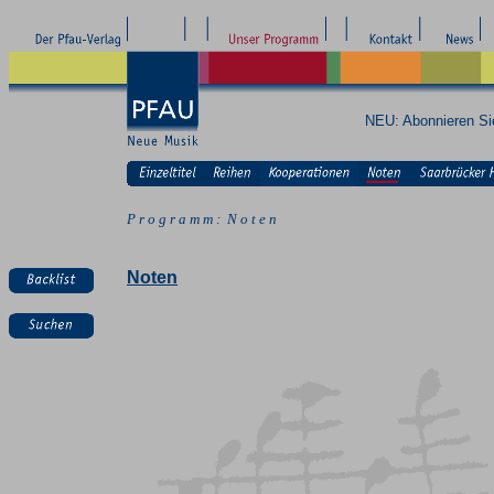
NEU: Abonnieren S
P r o g r a m m : N o t e n
Noten