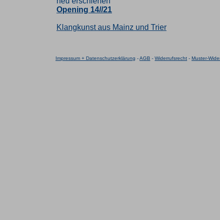
neu erschienen
Opening 14//21
Klangkunst aus Mainz und Trier
Impressum + Datenschutzerklärung
-
AGB
-
Widerrufsrecht
-
Muster-Wider