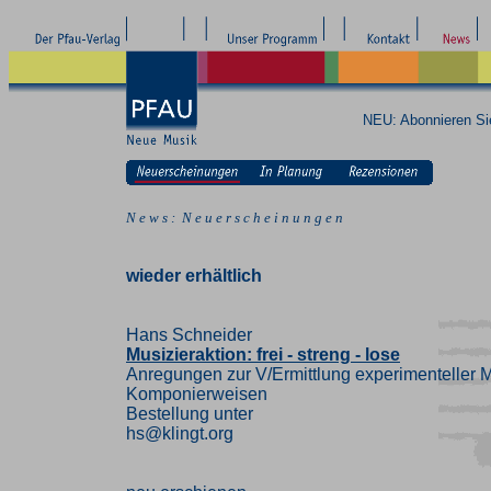
NEU: Abonnieren S
N e w s : N e u e r s c h e i n u n g e n
wieder erhältlich
Hans Schneider
Musizieraktion: frei - streng - lose
Anregungen zur V/Ermittlung experimenteller M
Komponierweisen
Bestellung unter
hs@klingt.org