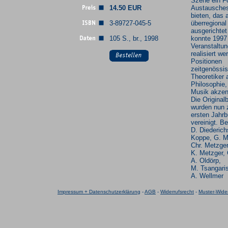
Szene ein F
14.50 EUR
Austausche
bieten, das 
3-89727-045-5
überregional
ausgerichtet
105 S., br., 1998
konnte 1997
Veranstaltun
realisiert we
Positionen
zeitgenössi
Theoretiker 
Philosophie
Musik akzent
Die Original
wurden nun 
ersten Jahr
vereinigt. B
D. Diederich
Koppe, G. M
Chr. Metzger
K. Metzger,
A. Oldörp,
M. Tsangari
A. Wellmer
Impressum + Datenschutzerklärung
-
AGB
-
Widerrufsrecht
-
Muster-Wider