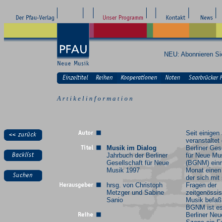
NEU: Abonnieren S
A r t i k e l i n f o r m a t i o n
Seit einigen
veranstaltet 
Musik im Dialog
Berliner Ges
Jahrbuch der Berliner
für Neue Mu
Gesellschaft für Neue
(BGNM) ein
Musik 1997
Monat einen 
der sich mit
hrsg. von Christoph
Fragen der
Metzger und Sabine
zeitgenössi
Sanio
Musik befaßt
BGNM ist es
Berliner Neu