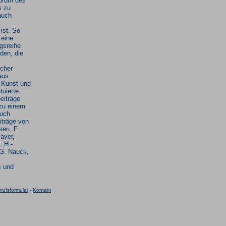
orum des
s zu
auch
 ist. So
 eine
gsreihe
rden, die
scher
aus
, Kunst und
uierte.
beiträge
zu einem
buch
eiträge von
sen, F.
ayer,
, H.-
 G. Nauck,
s und
rufsformular
-
Kontakt