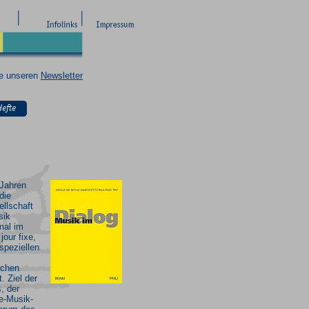
ie unseren
Newsletter
 Jahren
die
ellschaft
sik
mal im
jour fixe,
 speziellen
schen
. Ziel der
, der
e-Musik-