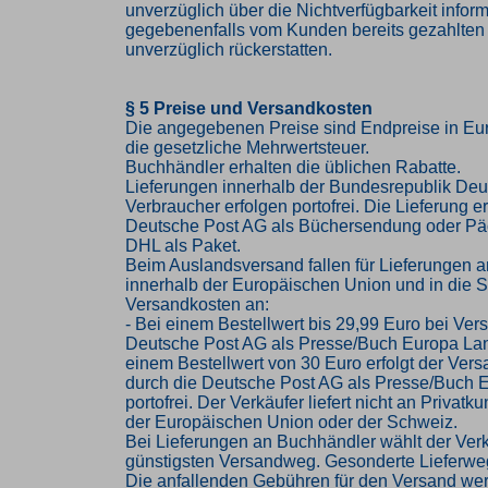
unverzüglich über die Nichtverfügbarkeit infor
gegebenenfalls vom Kunden bereits gezahlten
unverzüglich rückerstatten.
§ 5 Preise und Versandkosten
Die angegebenen Preise sind Endpreise in Eur
die gesetzliche Mehrwertsteuer.
Buchhändler erhalten die üblichen Rabatte.
Lieferungen innerhalb der Bundesrepublik Deu
Verbraucher erfolgen portofrei. Die Lieferung er
Deutsche Post AG als Büchersendung oder Pä
DHL als Paket.
Beim Auslandsversand fallen für Lieferungen 
innerhalb der Europäischen Union und in die 
Versandkosten an:
- Bei einem Bestellwert bis 29,99 Euro bei Ver
Deutsche Post AG als Presse/Buch Europa Lan
einem Bestellwert von 30 Euro erfolgt der Vers
durch die Deutsche Post AG als Presse/Buch 
portofrei. Der Verkäufer liefert nicht an Privat
der Europäischen Union oder der Schweiz.
Bei Lieferungen an Buchhändler wählt der Ver
günstigsten Versandweg. Gesonderte Lieferwe
Die anfallenden Gebühren für den Versand we