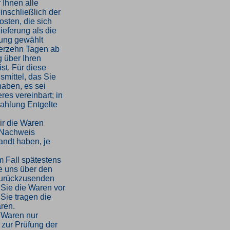
 Ihnen alle
inschließlich der
sten, die sich
ieferung als die
rung gewählt
ierzehn Tagen ab
 über Ihren
st. Für diese
mittel, das Sie
haben, es sei
es vereinbart; in
ahlung Entgelte
ir die Waren
 Nachweis
andt haben, je
m Fall spätestens
e uns über den
 zurückzusenden
 Sie die Waren vor
Sie tragen die
ren.
 Waren nur
 zur Prüfung der