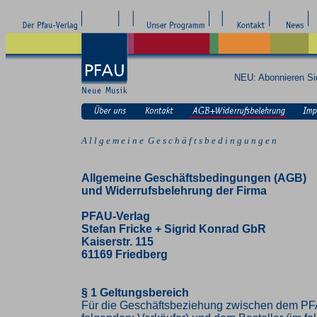
NEU: Abonnieren S
A l l g e m e i n e G e s c h ä f t s b e d i n g u n g e n
Allgemeine Geschäftsbedingungen (AGB)
und Widerrufsbelehrung der Firma
PFAU-Verlag
Stefan Fricke + Sigrid Konrad GbR
Kaiserstr. 115
61169 Friedberg
§ 1 Geltungsbereich
Für die Geschäftsbeziehung zwischen dem PF