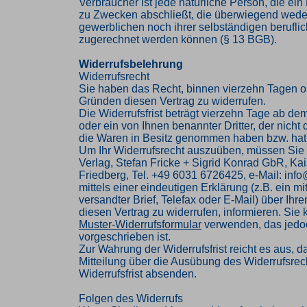
Verbraucher ist jede natürliche Person, die ei
zu Zwecken abschließt, die überwiegend weder
gewerblichen noch ihrer selbständigen beruflic
zugerechnet werden können (§ 13 BGB).
Widerrufsbelehrung
Widerrufsrecht
Sie haben das Recht, binnen vierzehn Tagen 
Gründen diesen Vertrag zu widerrufen.
Die Widerrufsfrist beträgt vierzehn Tage ab de
oder ein von Ihnen benannter Dritter, der nicht d
die Waren in Besitz genommen haben bzw. hat
Um Ihr Widerrufsrecht auszuüben, müssen Sie
Verlag, Stefan Fricke + Sigrid Konrad GbR, Kai
Friedberg, Tel. +49 6031 6726425, e-Mail: inf
mittels einer eindeutigen Erklärung (z.B. ein mi
versandter Brief, Telefax oder E-Mail) über Ihr
diesen Vertrag zu widerrufen, informieren. Sie
Muster-Widerrufsformular
verwenden, das jedoc
vorgeschrieben ist.
Zur Wahrung der Widerrufsfrist reicht es aus, d
Mitteilung über die Ausübung des Widerrufsrech
Widerrufsfrist absenden.
Folgen des Widerrufs