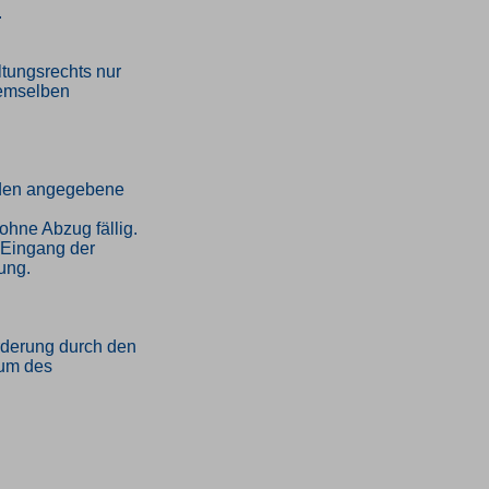
.
tungsrechts nur
demselben
unden angegebene
ohne Abzug fällig.
h Eingang der
ung.
orderung durch den
tum des