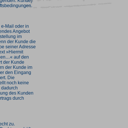
olgenden: Kunde)
ftsbedingungen.
 e-Mail oder in
dendes Angebot
stellung im
enn der Kunde die
be seiner Adresse
xt »Hiermit
nden…« auf den
ärt der Kunde
ern der Kunde im
über den Eingang
ert. Die
llt noch keine
t dadurch
llung des Kunden
rtrags durch
echt zu.