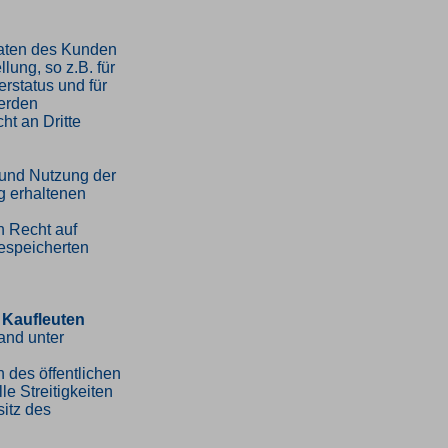
Daten des Kunden
lung, so z.B. für
erstatus und für
erden
ht an Dritte
 und Nutzung der
 erhaltenen
n Recht auf
espeicherten
 Kaufleuten
and unter
 des öffentlichen
le Streitigkeiten
sitz des