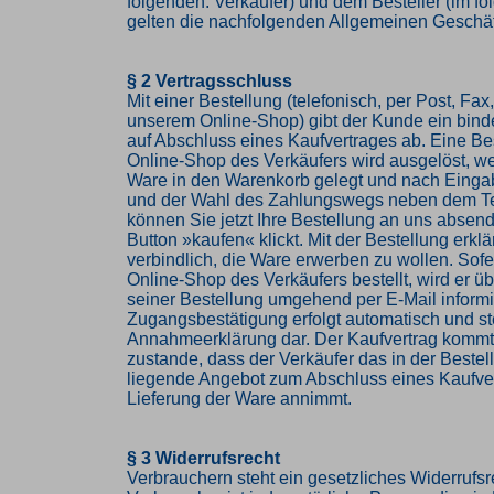
folgenden: Verkäufer) und dem Besteller (im f
gelten die nachfolgenden Allgemeinen Geschä
§ 2 Vertragsschluss
Mit einer Bestellung (telefonisch, per Post, Fax,
unserem Online-Shop) gibt der Kunde ein bin
auf Abschluss eines Kaufvertrages ab. Eine Be
Online-Shop des Verkäufers wird ausgelöst, w
Ware in den Warenkorb gelegt und nach Einga
und der Wahl des Zahlungswegs neben dem Te
können Sie jetzt Ihre Bestellung an uns abse
Button »kaufen« klickt. Mit der Bestellung erkl
verbindlich, die Ware erwerben zu wollen. Sof
Online-Shop des Verkäufers bestellt, wird er 
seiner Bestellung umgehend per E-Mail informi
Zugangsbestätigung erfolgt automatisch und ste
Annahmeerklärung dar. Der Kaufvertrag komm
zustande, dass der Verkäufer das in der Beste
liegende Angebot zum Abschluss eines Kaufve
Lieferung der Ware annimmt.
§ 3 Widerrufsrecht
Verbrauchern steht ein gesetzliches Widerrufsr