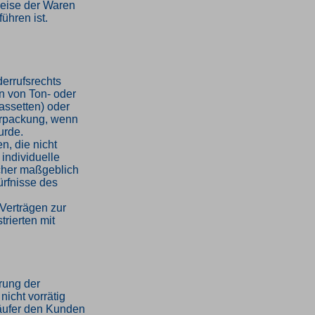
weise der Waren
ühren ist.
errufsrechts
en von Ton- oder
assetten) oder
erpackung, wenn
urde.
n, die nicht
 individuelle
cher maßgeblich
ürfnisse des
Verträgen zur
trierten mit
hrung der
nicht vorrätig
rkäufer den Kunden