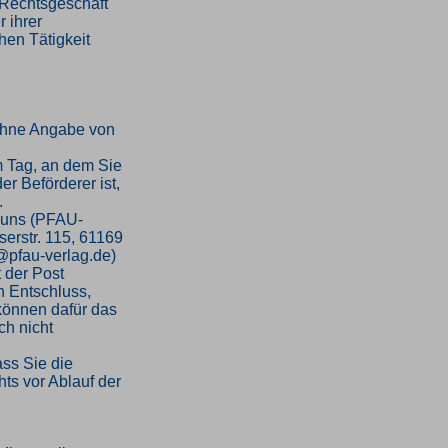
n Rechtsgeschäft
 ihrer
hen Tätigkeit
ohne Angabe von
m Tag, an dem Sie
er Beförderer ist,
.
 uns (PFAU-
serstr. 115, 61169
o@pfau-verlag.de)
t der Post
en Entschluss,
 können dafür das
h nicht
ass Sie die
ts vor Ablauf der