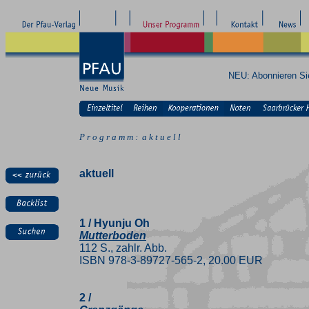
NEU: Abonnieren S
P r o g r a m m : a k t u e l l
aktuell
1 / Hyunju Oh
Mutterboden
112 S., zahlr. Abb.
ISBN 978-3-89727-565-2, 20.00 EUR
2 /