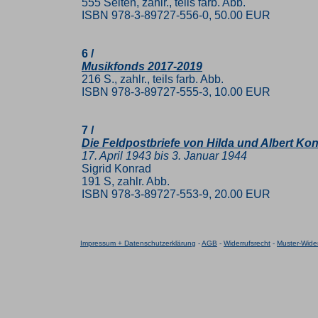
555 Seiten, zahlr., teils farb. Abb.
ISBN 978-3-89727-556-0, 50.00 EUR
6 /
Musikfonds 2017-2019
216 S., zahlr., teils farb. Abb.
ISBN 978-3-89727-555-3, 10.00 EUR
7 /
Die Feldpostbriefe von Hilda und Albert Ko
17. April 1943 bis 3. Januar 1944
Sigrid Konrad
191 S, zahlr. Abb.
ISBN 978-3-89727-553-9, 20.00 EUR
Impressum + Datenschutzerklärung
-
AGB
-
Widerrufsrecht
-
Muster-Wider