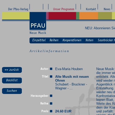
NEU: Abonnieren S
A r t i k e l i n f o r m a t i o n
Eva-Maria Houben
Neue Musik:
die immer w
Alte Musik mit neuen
entsteht. Al
Ohren
wird wieder 
Schubert - Bruckner -
Augenblick 
Wagner - ...
Entstehung.
wieder neu d
Konfrontati
leeren Blatt,
Weite des R
dem der Klan
24.60 EUR
und zerfällt