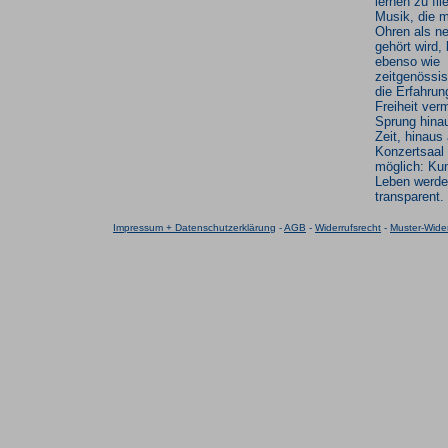
lernen zu fli
Musik, die m
Ohren als n
gehört wird,
ebenso wie
zeitgenössi
die Erfahrun
Freiheit verm
Sprung hina
Zeit, hinau
Konzertsaal 
möglich: Ku
Leben werd
transparent.
Impressum + Datenschutzerklärung
-
AGB
-
Widerrufsrecht
-
Muster-Wider