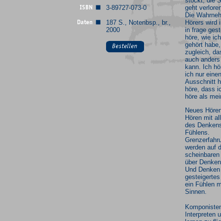
stockt, die 
3-89727-073-0
geht verlore
Die Wahrne
187 S., Notenbsp., br.,
Hörers wird ir
2000
in frage gest
höre, wie ic
gehört habe,
zugleich, da
auch anders
kann. Ich hö
ich nur eine
Ausschnitt h
höre, dass i
höre als mei
Neues Hören
Hören mit al
des Denken
Fühlens.
Grenzerfahr
werden auf 
scheinbare
über Denken
Und Denken 
gesteigertes
ein Fühlen m
Sinnen.
Komponiste
Interpreten 