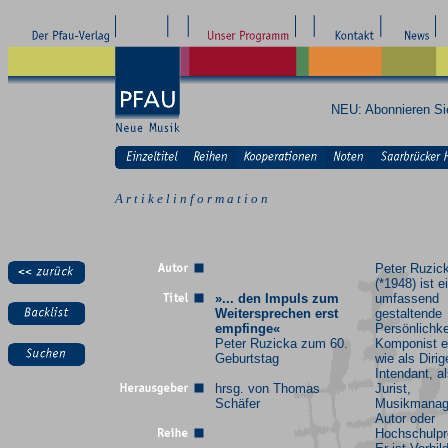
NEU: Abonnieren S
A r t i k e l i n f o r m a t i o n
Peter Ruzic
(*1948) ist e
»... den Impuls zum
umfassend
Weitersprechen erst
gestaltende
empfinge«
Persönlichke
Peter Ruzicka zum 60.
Komponist 
Geburtstag
wie als Diri
Intendant, a
hrsg. von Thomas
Jurist,
Schäfer
Musikmanag
Autor oder
Hochschulpr