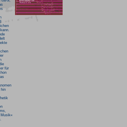
d dafür,
as
es
n
d
lichen
 kann.
nde
elt
pekte
schen
der
n
die
er für
chon
das
hänomen
 hin
hetik
en
ems,
 Musik«
.