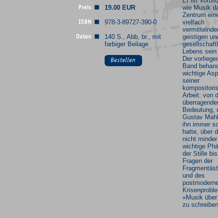
Er ist Vorbil
19.00 EUR
wie Musik d
Zentrum ein
978-3-89727-390-0
vielfach
vermittelnde
140 S., Abb, br., mit
geistigen un
farbiger Beilage
gesellschaft
Lebens sein
Der vorliege
Band behand
wichtige As
seiner
kompositori
Arbeit: von 
überragende
Bedeutung, 
Gustav Mahl
ihn immer s
hatte, über 
nicht minder
wichtige P
der Stille bis
Fragen der
Fragmentäst
und des
postmodern
Krisenprobl
»Musik über
zu schreiben