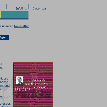
ie unseren
Newsletter
ka
ine
it, als
ebenso
gent und
ls
er,
ofessor.