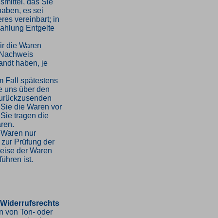
mittel, das Sie
haben, es sei
es vereinbart; in
ahlung Entgelte
ir die Waren
 Nachweis
andt haben, je
m Fall spätestens
e uns über den
 zurückzusenden
 Sie die Waren vor
Sie tragen die
ren.
 Waren nur
 zur Prüfung der
weise der Waren
ühren ist.
 Widerrufsrechts
en von Ton- oder