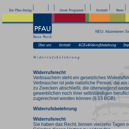
NEU: Abonnieren S
W i d e r r u f s b e l e h r u n g
Widerrufsrecht
Verbrauchern steht ein gesetzliches Widerrufsr
Verbraucher ist jede natürliche Person, die ei
zu Zwecken abschließt, die überwiegend weder
gewerblichen noch ihrer selbständigen beruflic
zugerechnet werden können (§ 13 BGB).
Widerrufsbelehrung
Widerrufsrecht
Sie haben das Recht, binnen vierzehn Tagen 