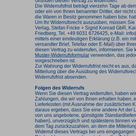
Gründen diesen Vertrag zu widerrufen.
Die Widerrufsfrist beträgt vierzehn Tage ab de
oder ein von Ihnen benannter Dritter, der nicht d
die Waren in Besitz genommen haben bzw. hat
Um Ihr Widerrufsrecht auszuüben, müssen Sie
Verlag, Stefan Fricke + Sigrid Konrad GbR, Kai
Friedberg, Tel. +49 6031 6726425, e-Mail: inf
mittels einer eindeutigen Erklärung (z.B. ein mi
versandter Brief, Telefax oder E-Mail) über Ihr
diesen Vertrag zu widerrufen, informieren. Sie
Muster-Widerrufsformular
verwenden, das jedoc
vorgeschrieben ist.
Zur Wahrung der Widerrufsfrist reicht es aus, d
Mitteilung über die Ausübung des Widerrufsrech
Widerrufsfrist absenden.
Folgen des Widerrufs
Wenn Sie diesen Vertrag widerrufen, haben wir
Zahlungen, die wir von Ihnen erhalten haben, e
Lieferkosten (mit Ausnahme der zusätzlichen Ko
daraus ergeben, dass Sie eine andere Art der L
von uns angebotene, günstigste Standardliefe
haben), unverzüglich und spätestens binnen v
dem Tag zurückzuzahlen, an dem die Mitteilung
Widerruf dieses Vertrags bei uns eingegangen i