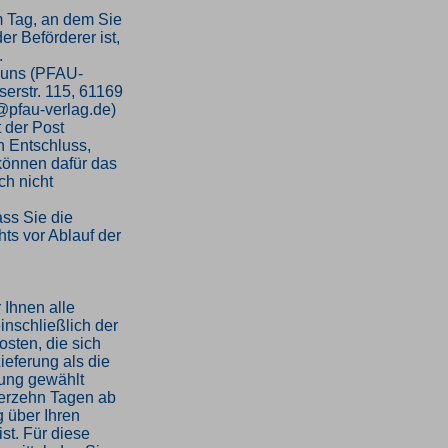
m Tag, an dem Sie
er Beförderer ist,
.
 uns (PFAU-
serstr. 115, 61169
o@pfau-verlag.de)
t der Post
en Entschluss,
 können dafür das
h nicht
ass Sie die
ts vor Ablauf der
 Ihnen alle
inschließlich der
sten, die sich
ieferung als die
rung gewählt
ierzehn Tagen ab
 über Ihren
st. Für diese