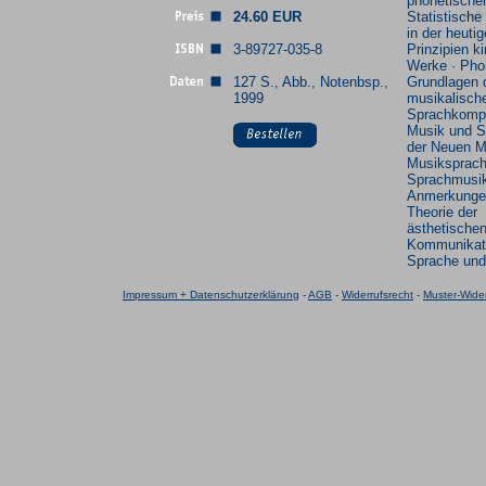
phonetischer
24.60 EUR
Statistische
in der heuti
3-89727-035-8
Prinzipien k
Werke · Pho
127 S., Abb., Notenbsp.,
Grundlagen 
1999
musikalisch
Sprachkompo
Musik und S
der Neuen M
Musiksprach
Sprachmusi
Anmerkungen
Theorie der
ästhetische
Kommunikati
Sprache und
Impressum + Datenschutzerklärung
-
AGB
-
Widerrufsrecht
-
Muster-Wider