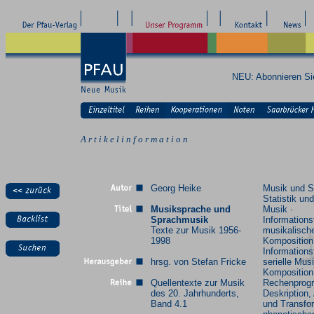
NEU: Abonnieren S
A r t i k e l i n f o r m a t i o n
Georg Heike
Musik und S
Statistik un
Musiksprache und
Musik ·
Sprachmusik
Informations
Texte zur Musik 1956-
musikalisch
1998
Komposition
Informations
hrsg. von Stefan Fricke
serielle Musi
Komposition
Quellentexte zur Musik
Rechenprog
des 20. Jahrhunderts,
Deskription,
Band 4.1
und Transfo