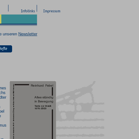
ie unseren
Newsletter
ines
chs
dter
n
bel
e
smus