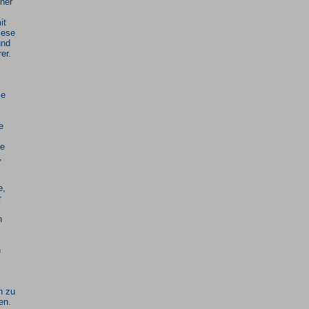
ner
it
iese
und
rer.
ie
e
ze
,
e,
r
n
n
n zu
en.