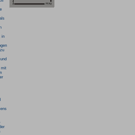
us
te
als
n
 in
ngen
 zu
 und
 mit
n
er
d
kens
e
der
n