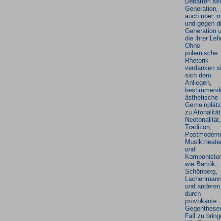
Debatten sei
Generation,
auch über, m
und gegen d
Generation 
die ihrer Leh
Ohne
polemische
Rhetorik
verdanken s
sich dem
Anliegen,
bestimmend
ästhetische
Gemeinplät
zu Atonalität
Neotonalität,
Tradition,
Postmodern
Musiktheate
und
Komponiste
wie Bartók,
Schönberg,
Lachenman
und anderen
durch
provokante
Gegenthese
Fall zu bring