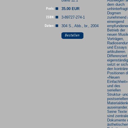
Band 11.1
Auswegen a
dem durch
35.00 EUR
unhinterfrag
Dogmen
3-89727-274-1
zunehmend 
einengend
304 S., Abb., br., 2004
empfundene
Betrieb der
neuen Musik
Vorträgen,
Radiosendu
und Essays
artikulieren.
Differenziert
eigenständig
setzt er sich
den konträre
Positionen d
«Neuen
Einfachheit»
und des
seriellen
Struktur- un
postseriellen
Materialden
auseinander.
Seine Texte
sind zentral
Dokumente 
ästhetische