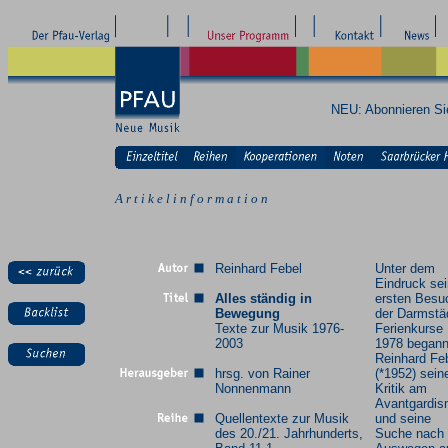
NEU: Abonnieren S
A r t i k e l i n f o r m a t i o n
Reinhard Febel
Unter dem
Eindruck se
Alles ständig in
ersten Besu
Bewegung
der Darmstä
Texte zur Musik 1976-
Ferienkurse
2003
1978 began
Reinhard Fe
hrsg. von Rainer
(*1952) sein
Nonnenmann
Kritik am
Avantgardi
Quellentexte zur Musik
und seine
des 20./21. Jahrhunderts,
Suche nach