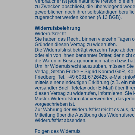
Verbraucher ist jede natürliche Person, die ei
zu Zwecken abschließt, die überwiegend weder
gewerblichen noch ihrer selbständigen beruflic
zugerechnet werden können (§ 13 BGB).
Widerrufsbelehrung
Widerrufsrecht
Sie haben das Recht, binnen vierzehn Tagen 
Gründen diesen Vertrag zu widerrufen.
Die Widerrufsfrist beträgt vierzehn Tage ab de
oder ein von Ihnen benannter Dritter, der nicht d
die Waren in Besitz genommen haben bzw. hat
Um Ihr Widerrufsrecht auszuüben, müssen Sie
Verlag, Stefan Fricke + Sigrid Konrad GbR, Kai
Friedberg, Tel. +49 6031 6726425, e-Mail: inf
mittels einer eindeutigen Erklärung (z.B. ein mi
versandter Brief, Telefax oder E-Mail) über Ihr
diesen Vertrag zu widerrufen, informieren. Sie
Muster-Widerrufsformular
verwenden, das jedoc
vorgeschrieben ist.
Zur Wahrung der Widerrufsfrist reicht es aus, d
Mitteilung über die Ausübung des Widerrufsrech
Widerrufsfrist absenden.
Folgen des Widerrufs