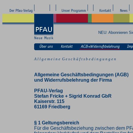
NEU: Abonnieren S
A l l g e m e i n e G e s c h ä f t s b e d i n g u n g e n
Allgemeine Geschäftsbedingungen (AGB)
und Widerrufsbelehrung der Firma
PFAU-Verlag
Stefan Fricke + Sigrid Konrad GbR
Kaiserstr. 115
61169 Friedberg
§ 1 Geltungsbereich
Für die Geschäftsbeziehung zwischen dem PF