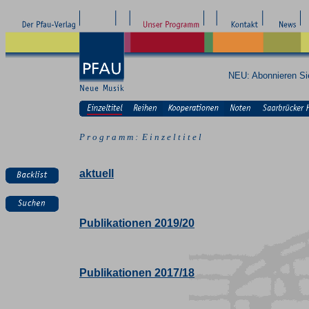
NEU: Abonnieren S
P r o g r a m m : E i n z e l t i t e l
aktuell
Publikationen 2019/20
Publikationen 2017/18