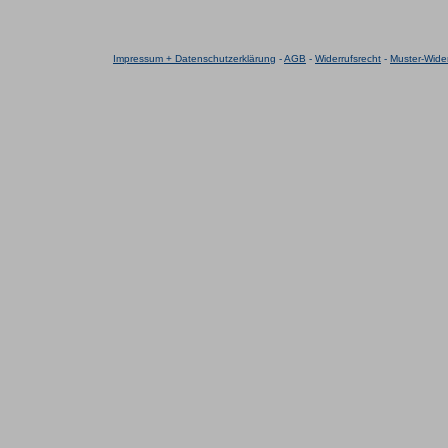
Impressum + Datenschutzerklärung
-
AGB
-
Widerrufsrecht
-
Muster-Wider