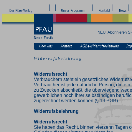
NEU: Abonnieren S
W i d e r r u f s b e l e h r u n g
Widerrufsrecht
Verbrauchern steht ein gesetzliches Widerrufsr
Verbraucher ist jede natürliche Person, die ei
zu Zwecken abschließt, die überwiegend weder
gewerblichen noch ihrer selbständigen beruflic
zugerechnet werden können (§ 13 BGB).
Widerrufsbelehrung
Widerrufsrecht
Sie haben das Recht, binnen vierzehn Tagen 