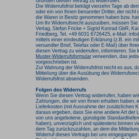
Gründen diesen Vertrag zu widerrufen.
Die Widerrufsfrist beträgt vierzehn Tage ab de
oder ein von Ihnen benannter Dritter, der nicht d
die Waren in Besitz genommen haben bzw. hat
Um Ihr Widerrufsrecht auszuüben, müssen Sie
Verlag, Stefan Fricke + Sigrid Konrad GbR, Kai
Friedberg, Tel. +49 6031 6726425, e-Mail: inf
mittels einer eindeutigen Erklärung (z.B. ein mi
versandter Brief, Telefax oder E-Mail) über Ihr
diesen Vertrag zu widerrufen, informieren. Sie
Muster-Widerrufsformular
verwenden, das jedoc
vorgeschrieben ist.
Zur Wahrung der Widerrufsfrist reicht es aus, d
Mitteilung über die Ausübung des Widerrufsrech
Widerrufsfrist absenden.
Folgen des Widerrufs
Wenn Sie diesen Vertrag widerrufen, haben wir
Zahlungen, die wir von Ihnen erhalten haben, e
Lieferkosten (mit Ausnahme der zusätzlichen Ko
daraus ergeben, dass Sie eine andere Art der L
von uns angebotene, günstigste Standardliefe
haben), unverzüglich und spätestens binnen v
dem Tag zurückzuzahlen, an dem die Mitteilung
Widerruf dieses Vertrags bei uns eingegangen i