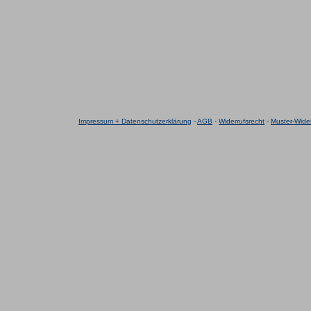
Impressum + Datenschutzerklärung
-
AGB
-
Widerrufsrecht
-
Muster-Wider