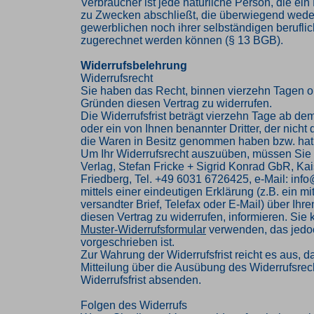
Verbraucher ist jede natürliche Person, die ei
zu Zwecken abschließt, die überwiegend weder
gewerblichen noch ihrer selbständigen beruflic
zugerechnet werden können (§ 13 BGB).
Widerrufsbelehrung
Widerrufsrecht
Sie haben das Recht, binnen vierzehn Tagen 
Gründen diesen Vertrag zu widerrufen.
Die Widerrufsfrist beträgt vierzehn Tage ab de
oder ein von Ihnen benannter Dritter, der nicht d
die Waren in Besitz genommen haben bzw. hat
Um Ihr Widerrufsrecht auszuüben, müssen Sie
Verlag, Stefan Fricke + Sigrid Konrad GbR, Kai
Friedberg, Tel. +49 6031 6726425, e-Mail: inf
mittels einer eindeutigen Erklärung (z.B. ein mi
versandter Brief, Telefax oder E-Mail) über Ihr
diesen Vertrag zu widerrufen, informieren. Sie
Muster-Widerrufsformular
verwenden, das jedoc
vorgeschrieben ist.
Zur Wahrung der Widerrufsfrist reicht es aus, d
Mitteilung über die Ausübung des Widerrufsrech
Widerrufsfrist absenden.
Folgen des Widerrufs