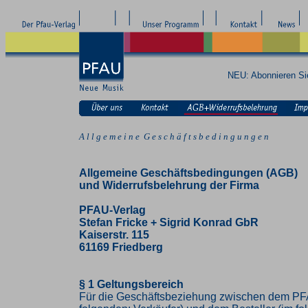
NEU: Abonnieren S
A l l g e m e i n e G e s c h ä f t s b e d i n g u n g e n
Allgemeine Geschäftsbedingungen (AGB)
und Widerrufsbelehrung der Firma
PFAU-Verlag
Stefan Fricke + Sigrid Konrad GbR
Kaiserstr. 115
61169 Friedberg
§ 1 Geltungsbereich
Für die Geschäftsbeziehung zwischen dem PF