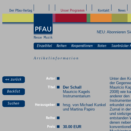
NEU: Abonnieren S
A r t i k e l i n f o r m a t i o n
Unter den K
der Gegenwa
Der Schall
Mauricio Kag
Mauricio Kagels
2008) wie k
Instrumentarium
anderer den
Instrumenten
hrsg. von Michael Kunkel
erkundet und
und Martina Papiro
Zumal in de
und siebzige
entstanden 
denen nebe
30.00 EUR
konventionel