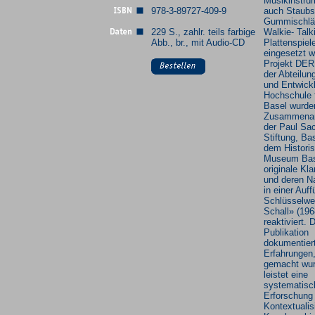
Musikinstru
978-3-89727-409-9
auch Staubs
Gummischlä
229 S., zahlr. teils farbige
Walkie- Talk
Abb., br., mit Audio-CD
Plattenspiel
eingesetzt 
Projekt DE
der Abteilu
und Entwick
Hochschule 
Basel wurde
Zusammenarb
der Paul Sa
Stiftung, Ba
dem Histori
Museum Bas
originale Kl
und deren N
in einer Auf
Schlüsselwe
Schall» (196
reaktiviert. 
Publikation
dokumentiert
Erfahrungen,
gemacht wur
leistet eine
systematisc
Erforschung
Kontextualis