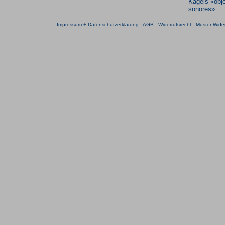
Kagels «obj
sonores».
Impressum + Datenschutzerklärung
-
AGB
-
Widerrufsrecht
-
Muster-Wider