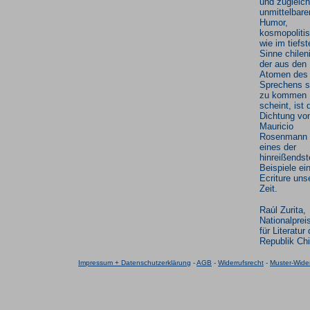
und zugleich
unmittelbare
Humor,
kosmopoliti
wie im tiefst
Sinne chilen
der aus den
Atomen des
Sprechens s
zu kommen
scheint, ist 
Dichtung vo
Mauricio
Rosenmann 
eines der
hinreißendst
Beispiele ei
Ecriture uns
Zeit.
Raúl Zurita,
Nationalprei
für Literatur 
Republik Chi
Impressum + Datenschutzerklärung
-
AGB
-
Widerrufsrecht
-
Muster-Wider