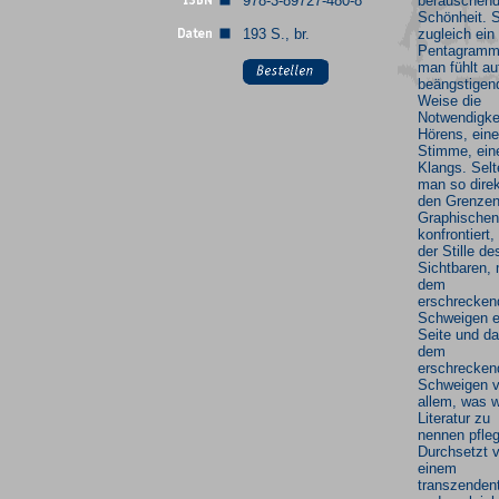
978-3-89727-480-8
berauschen
Schönheit. S
193 S., br.
zugleich ein
Pentagramm
man fühlt au
beängstigen
Weise die
Notwendigke
Hörens, eine
Stimme, ein
Klangs. Selt
man so direk
den Grenzen
Graphischen
konfrontiert,
der Stille de
Sichtbaren, 
dem
erschrecken
Schweigen e
Seite und da
dem
erschrecken
Schweigen 
allem, was w
Literatur zu
nennen pfle
Durchsetzt 
einem
transzenden