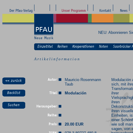
NEU: Abonnieren S
A r t i k e l i n f o r m a t i o n
Mauricio Rosenmann
Modulación 
Taub
sich, mit ihr
Transformat
Modulación
ihrer
Vielsprachig
ihren
Dekonstrukt
ihren visuell
Einheiten, is
einer Schönh
20.00 EUR
wie soll man
sagen, von e