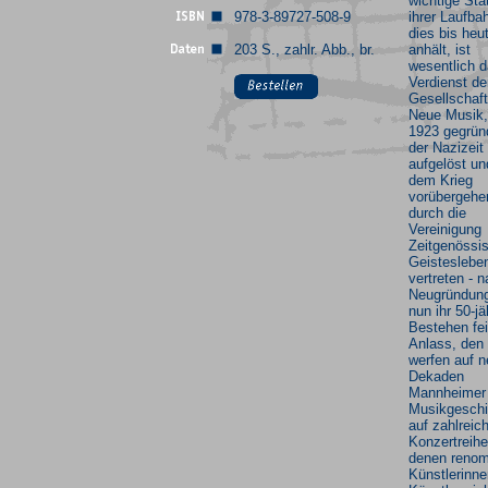
wichtige Stat
978-3-89727-508-9
ihrer Laufba
dies bis heu
203 S., zahlr. Abb., br.
anhält, ist
wesentlich 
Verdienst de
Gesellschaft
Neue Musik, 
1923 gegründ
der Nazizeit
aufgelöst u
dem Krieg
vorübergehe
durch die
Vereinigung
Zeitgenössi
Geisteslebe
vertreten - 
Neugründun
nun ihr 50-jä
Bestehen fei
Anlass, den 
werfen auf 
Dekaden
Mannheimer
Musikgeschi
auf zahlreic
Konzertreihe
denen renom
Künstlerinn