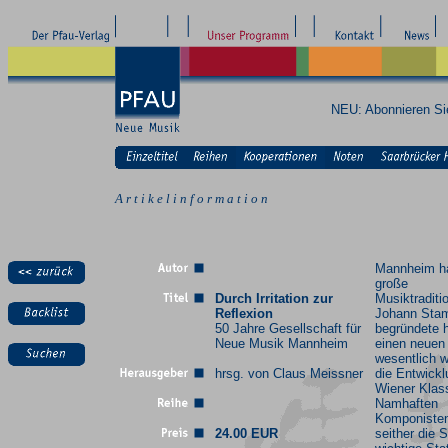
NEU: Abonnieren S
A r t i k e l i n f o r m a t i o n
Mannheim ha
große
Durch Irritation zur
Musiktraditi
Reflexion
Johann Stam
50 Jahre Gesellschaft für
begründete h
Neue Musik Mannheim
einen neuen 
wesentlich w
hrsg. von Claus Meissner
die Entwickl
Wiener Klass
Namhaften
Komponisten
24.00 EUR
seither die S