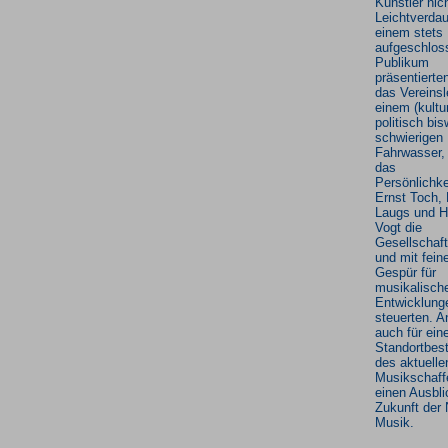
Künstler nic
Leichtverdau
einem stets
aufgeschlos
Publikum
präsentierten
das Vereinsl
einem (kultur
politisch bis
schwierigen
Fahrwasser,
das
Persönlichke
Ernst Toch, 
Laugs und 
Vogt die
Gesellschaft
und mit fei
Gespür für
musikalisch
Entwicklung
steuerten. A
auch für ein
Standortbe
des aktuelle
Musikschaff
einen Ausbli
Zukunft der
Musik.