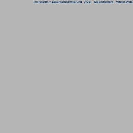
Impressum + Datenschutzerklärung
-
AGB
-
Widerrufsrecht
-
Muster-Wider