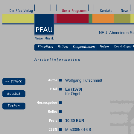
NEU: Abonnieren S
A r t i k e l i n f o r m a t i o n
Wolfgang Hufschmidt
Es (1970)
für Orgel
10.30 EUR
M-50085-016-8