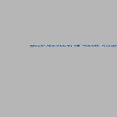
Impressum + Datenschutzerklärung
-
AGB
-
Widerrufsrecht
-
Muster-Wider