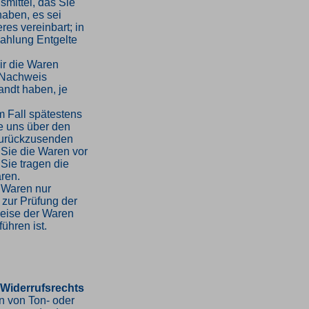
mittel, das Sie
haben, es sei
es vereinbart; in
ahlung Entgelte
ir die Waren
 Nachweis
andt haben, je
m Fall spätestens
e uns über den
 zurückzusenden
 Sie die Waren vor
Sie tragen die
ren.
 Waren nur
 zur Prüfung der
weise der Waren
ühren ist.
 Widerrufsrechts
en von Ton- oder