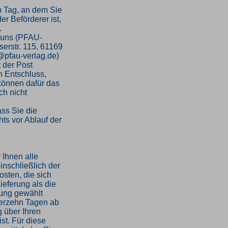
m Tag, an dem Sie
er Beförderer ist,
.
 uns (PFAU-
serstr. 115, 61169
o@pfau-verlag.de)
t der Post
en Entschluss,
 können dafür das
h nicht
ass Sie die
ts vor Ablauf der
 Ihnen alle
inschließlich der
sten, die sich
ieferung als die
rung gewählt
ierzehn Tagen ab
 über Ihren
st. Für diese