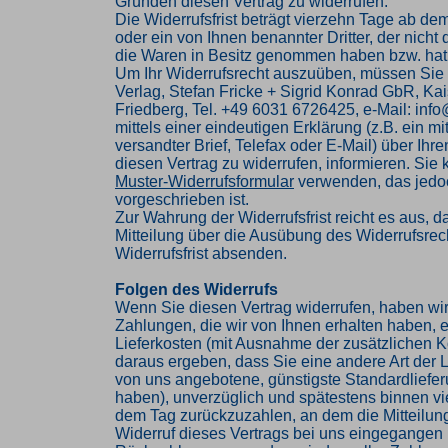
Gründen diesen Vertrag zu widerrufen.
Die Widerrufsfrist beträgt vierzehn Tage ab de
oder ein von Ihnen benannter Dritter, der nicht d
die Waren in Besitz genommen haben bzw. hat
Um Ihr Widerrufsrecht auszuüben, müssen Sie
Verlag, Stefan Fricke + Sigrid Konrad GbR, Kai
Friedberg, Tel. +49 6031 6726425, e-Mail: inf
mittels einer eindeutigen Erklärung (z.B. ein mi
versandter Brief, Telefax oder E-Mail) über Ihr
diesen Vertrag zu widerrufen, informieren. Sie
Muster-Widerrufsformular
verwenden, das jedoc
vorgeschrieben ist.
Zur Wahrung der Widerrufsfrist reicht es aus, d
Mitteilung über die Ausübung des Widerrufsrech
Widerrufsfrist absenden.
Folgen des Widerrufs
Wenn Sie diesen Vertrag widerrufen, haben wir
Zahlungen, die wir von Ihnen erhalten haben, e
Lieferkosten (mit Ausnahme der zusätzlichen Ko
daraus ergeben, dass Sie eine andere Art der L
von uns angebotene, günstigste Standardliefe
haben), unverzüglich und spätestens binnen v
dem Tag zurückzuzahlen, an dem die Mitteilung
Widerruf dieses Vertrags bei uns eingegangen i