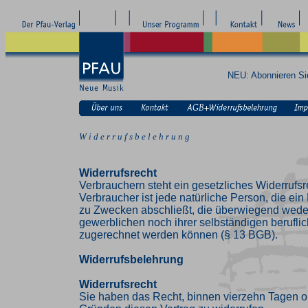
NEU: Abonnieren S
W i d e r r u f s b e l e h r u n g
Widerrufsrecht
Verbrauchern steht ein gesetzliches Widerrufsr
Verbraucher ist jede natürliche Person, die ei
zu Zwecken abschließt, die überwiegend weder
gewerblichen noch ihrer selbständigen beruflic
zugerechnet werden können (§ 13 BGB).
Widerrufsbelehrung
Widerrufsrecht
Sie haben das Recht, binnen vierzehn Tagen 