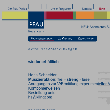
NEU: Abonnieren S
N e w s : N e u e r s c h e i n u n g e n
wieder erhältlich
Hans Schneider
Musizieraktion: frei - streng - lose
Anregungen zur V/Ermittlung experimenteller M
Komponierweisen
Bestellung unter
hs@klingt.org