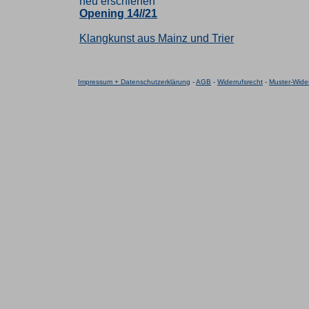
neu erschienen
Opening 14//21
Klangkunst aus Mainz und Trier
Impressum + Datenschutzerklärung
-
AGB
-
Widerrufsrecht
-
Muster-Wider