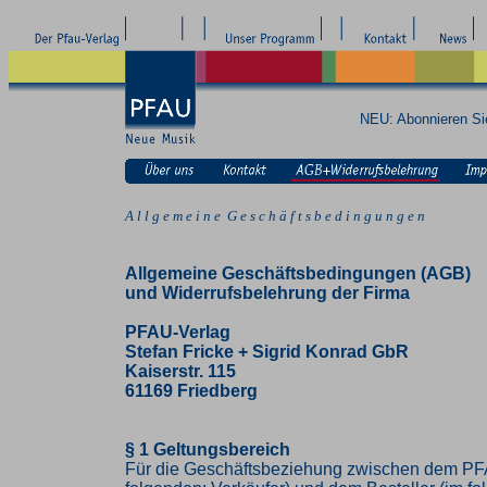
NEU: Abonnieren S
A l l g e m e i n e G e s c h ä f t s b e d i n g u n g e n
Allgemeine Geschäftsbedingungen (AGB)
und Widerrufsbelehrung der Firma
PFAU-Verlag
Stefan Fricke + Sigrid Konrad GbR
Kaiserstr. 115
61169 Friedberg
§ 1 Geltungsbereich
Für die Geschäftsbeziehung zwischen dem PF