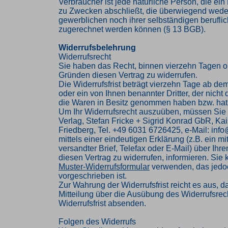
Verbraucher ist jede natürliche Person, die ei
zu Zwecken abschließt, die überwiegend weder
gewerblichen noch ihrer selbständigen beruflic
zugerechnet werden können (§ 13 BGB).
Widerrufsbelehrung
Widerrufsrecht
Sie haben das Recht, binnen vierzehn Tagen 
Gründen diesen Vertrag zu widerrufen.
Die Widerrufsfrist beträgt vierzehn Tage ab de
oder ein von Ihnen benannter Dritter, der nicht d
die Waren in Besitz genommen haben bzw. hat
Um Ihr Widerrufsrecht auszuüben, müssen Sie
Verlag, Stefan Fricke + Sigrid Konrad GbR, Kai
Friedberg, Tel. +49 6031 6726425, e-Mail: inf
mittels einer eindeutigen Erklärung (z.B. ein mi
versandter Brief, Telefax oder E-Mail) über Ihr
diesen Vertrag zu widerrufen, informieren. Sie
Muster-Widerrufsformular
verwenden, das jedoc
vorgeschrieben ist.
Zur Wahrung der Widerrufsfrist reicht es aus, d
Mitteilung über die Ausübung des Widerrufsrech
Widerrufsfrist absenden.
Folgen des Widerrufs