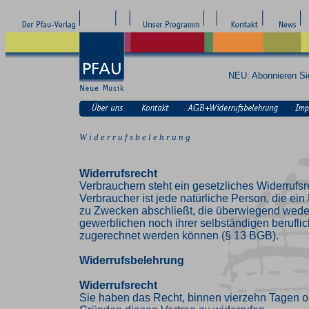
NEU: Abonnieren S
W i d e r r u f s b e l e h r u n g
Widerrufsrecht
Verbrauchern steht ein gesetzliches Widerrufsr
Verbraucher ist jede natürliche Person, die ei
zu Zwecken abschließt, die überwiegend weder
gewerblichen noch ihrer selbständigen beruflic
zugerechnet werden können (§ 13 BGB).
Widerrufsbelehrung
Widerrufsrecht
Sie haben das Recht, binnen vierzehn Tagen 