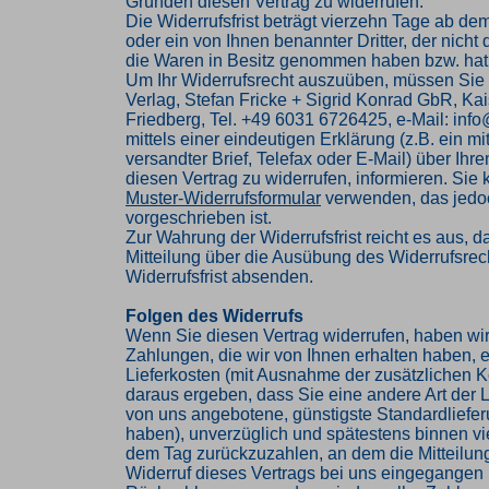
Gründen diesen Vertrag zu widerrufen.
Die Widerrufsfrist beträgt vierzehn Tage ab de
oder ein von Ihnen benannter Dritter, der nicht d
die Waren in Besitz genommen haben bzw. hat
Um Ihr Widerrufsrecht auszuüben, müssen Sie
Verlag, Stefan Fricke + Sigrid Konrad GbR, Kai
Friedberg, Tel. +49 6031 6726425, e-Mail: inf
mittels einer eindeutigen Erklärung (z.B. ein mi
versandter Brief, Telefax oder E-Mail) über Ihr
diesen Vertrag zu widerrufen, informieren. Sie
Muster-Widerrufsformular
verwenden, das jedoc
vorgeschrieben ist.
Zur Wahrung der Widerrufsfrist reicht es aus, d
Mitteilung über die Ausübung des Widerrufsrech
Widerrufsfrist absenden.
Folgen des Widerrufs
Wenn Sie diesen Vertrag widerrufen, haben wir
Zahlungen, die wir von Ihnen erhalten haben, e
Lieferkosten (mit Ausnahme der zusätzlichen Ko
daraus ergeben, dass Sie eine andere Art der L
von uns angebotene, günstigste Standardliefe
haben), unverzüglich und spätestens binnen v
dem Tag zurückzuzahlen, an dem die Mitteilung
Widerruf dieses Vertrags bei uns eingegangen i