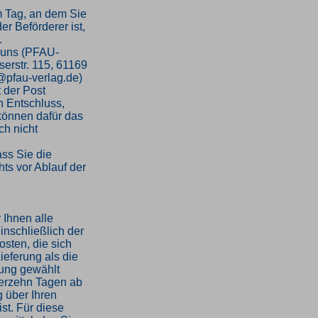
m Tag, an dem Sie
er Beförderer ist,
.
 uns (PFAU-
serstr. 115, 61169
o@pfau-verlag.de)
t der Post
en Entschluss,
 können dafür das
h nicht
ass Sie die
ts vor Ablauf der
 Ihnen alle
inschließlich der
sten, die sich
ieferung als die
rung gewählt
ierzehn Tagen ab
 über Ihren
st. Für diese