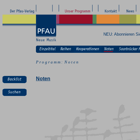
NEU: Abonnieren S
P r o g r a m m : N o t e n
Noten