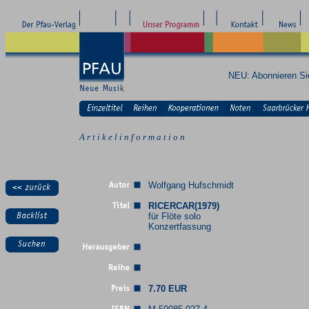
NEU: Abonnieren S
A r t i k e l i n f o r m a t i o n
Wolfgang Hufschmidt
RICERCAR(1979)
für Flöte solo
Konzertfassung
7.70 EUR