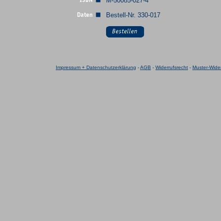
M-50085-027-4
Bestell-Nr. 330-017
Impressum + Datenschutzerklärung
-
AGB
-
Widerrufsrecht
-
Muster-Wider