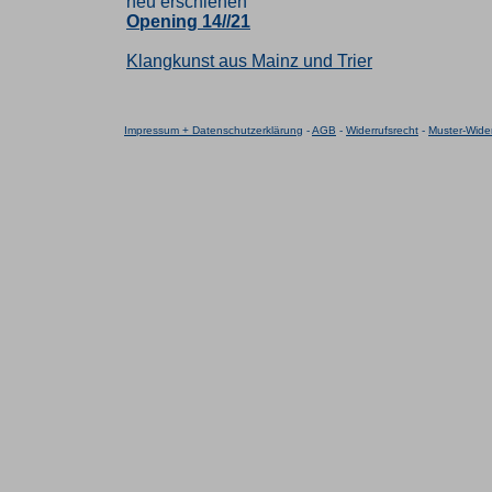
neu erschienen
Opening 14//21
Klangkunst aus Mainz und Trier
Impressum + Datenschutzerklärung
-
AGB
-
Widerrufsrecht
-
Muster-Wider