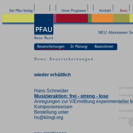
NEU: Abonnieren S
N e w s : N e u e r s c h e i n u n g e n
wieder erhältlich
Hans Schneider
Musizieraktion: frei - streng - lose
Anregungen zur V/Ermittlung experimenteller M
Komponierweisen
Bestellung unter
hs@klingt.org