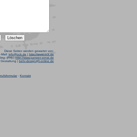
Diese Seiten werden gewartet von:
E-Mail:
info@ock.de
|
http://www.ock.de
Ing. (FH) |
http://www.juergen-ernst.de
r Gestaltung |
behr-design@t-online.de
rufsformular
-
Kontakt