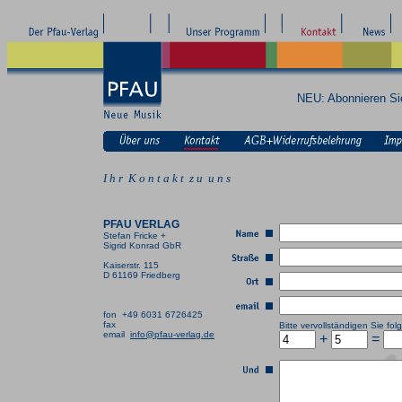
NEU: Abonnieren S
I h r K o n t a k t z u u n s
PFAU VERLAG
Stefan Fricke +
Sigrid Konrad GbR
Kaiserstr. 115
D 61169 Friedberg
fon +49 6031 6726425
fax
Bitte vervollständigen Sie f
email
info@pfau-verlag.de
+
=