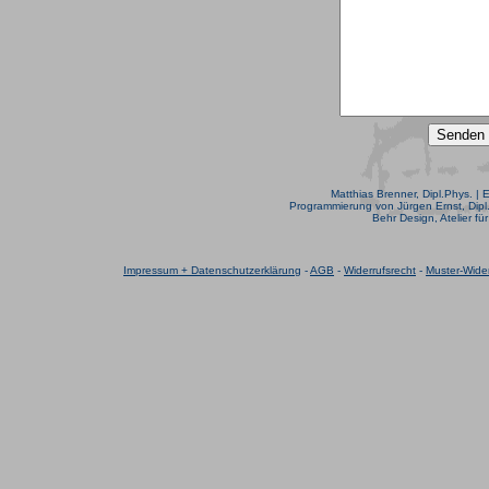
Matthias Brenner, Dipl.Phys. | 
Programmierung von Jürgen Ernst, Dipl.
Behr Design, Atelier fü
Impressum + Datenschutzerklärung
-
AGB
-
Widerrufsrecht
-
Muster-Wider