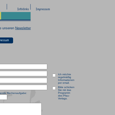
ie unseren
Newsletter
Ich möchte
regelmäßig
Informationen
per email.
Bitte schicken
Sie mir das
Programm
olgende Rechenaufgabe:
des Pfau-
Verlags.