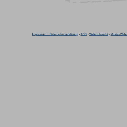
Impressum + Datenschutzerklärung
-
AGB
-
Widerrufsrecht
-
Muster-Wider