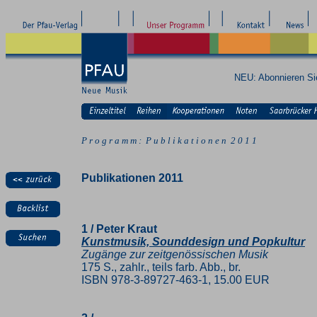
NEU: Abonnieren S
P r o g r a m m : P u b l i k a t i o n e n 2 0 1 1
Publikationen 2011
1 / Peter Kraut
Kunstmusik, Sounddesign und Popkultur
Zugänge zur zeitgenössischen Musik
175 S., zahlr., teils farb. Abb., br.
ISBN 978-3-89727-463-1, 15.00 EUR