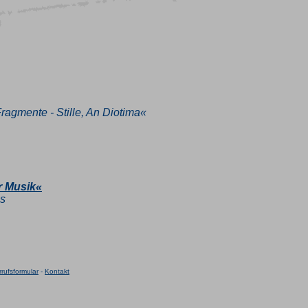
ragmente - Stille, An Diotima«
r Musik«
ns
rufsformular
-
Kontakt