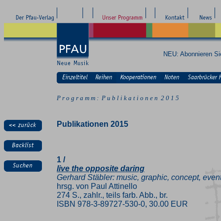
NEU: Abonnieren S
P r o g r a m m : P u b l i k a t i o n e n 2 0 1 5
Publikationen 2015
1 /
live the opposite daring
Gerhard Stäbler: music, graphic, concept, even
hrsg. von Paul Attinello
274 S., zahlr., teils farb. Abb., br.
ISBN 978-3-89727-530-0, 30.00 EUR