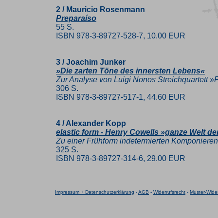
2 / Mauricio Rosenmann
Preparaíso
55 S.
ISBN 978-3-89727-528-7, 10.00 EUR
3 / Joachim Junker
»Die zarten Töne des innersten Lebens«
Zur Analyse von Luigi Nonos Streichquartett »F
306 S.
ISBN 978-3-89727-517-1, 44.60 EUR
4 / Alexander Kopp
elastic form - Henry Cowells »ganze Welt de
Zu einer Frühform indetermierten Komponiere
325 S.
ISBN 978-3-89727-314-6, 29.00 EUR
Impressum + Datenschutzerklärung
-
AGB
-
Widerrufsrecht
-
Muster-Wider