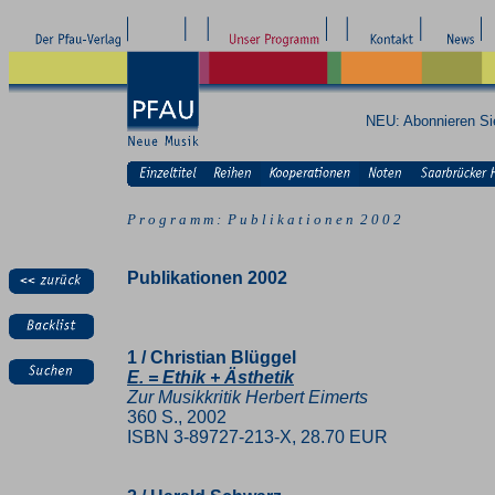
NEU: Abonnieren S
P r o g r a m m : P u b l i k a t i o n e n 2 0 0 2
Publikationen 2002
1 / Christian Blüggel
E. = Ethik + Ästhetik
Zur Musikkritik Herbert Eimerts
360 S., 2002
ISBN 3-89727-213-X, 28.70 EUR