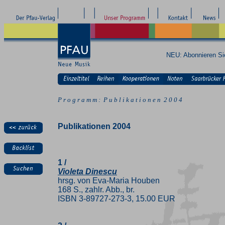
NEU: Abonnieren S
P r o g r a m m : P u b l i k a t i o n e n 2 0 0 4
Publikationen 2004
1 /
Violeta Dinescu
hrsg. von Eva-Maria Houben
168 S., zahlr. Abb., br.
ISBN 3-89727-273-3, 15.00 EUR