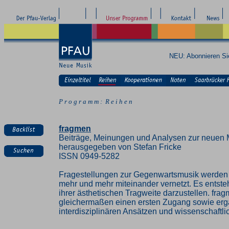
NEU: Abonnieren S
P r o g r a m m : R e i h e n
fragmen
Beiträge, Meinungen und Analysen zur neuen 
herausgegeben von Stefan Fricke
ISSN 0949-5282
Fragestellungen zur Gegenwartsmusik werden z
mehr und mehr miteinander vernetzt. Es entste
ihrer ästhetischen Tragweite darzustellen. fra
gleichermaßen einen ersten Zugang sowie erg
interdisziplinären Ansätzen und wissenschaft