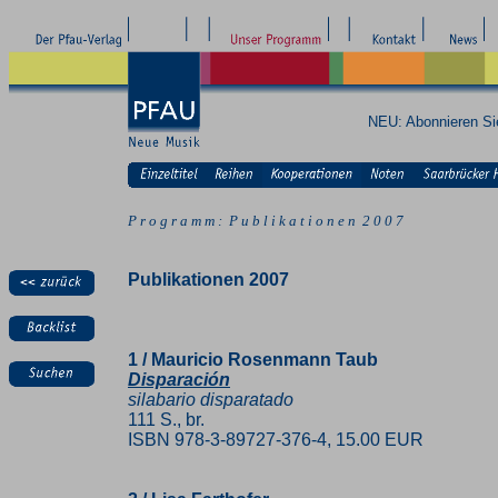
NEU: Abonnieren S
P r o g r a m m : P u b l i k a t i o n e n 2 0 0 7
Publikationen 2007
1 / Mauricio Rosenmann Taub
Disparación
silabario disparatado
111 S., br.
ISBN 978-3-89727-376-4, 15.00 EUR