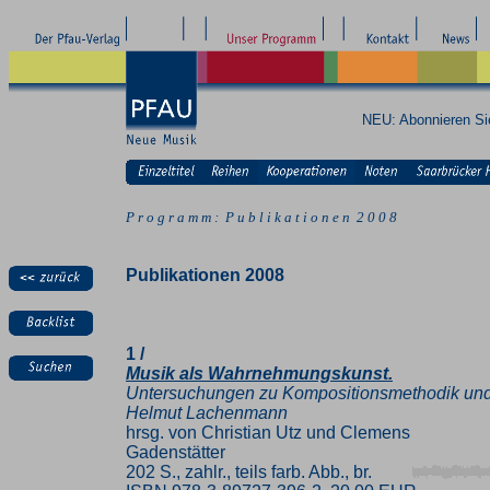
NEU: Abonnieren S
P r o g r a m m : P u b l i k a t i o n e n 2 0 0 8
Publikationen 2008
1 /
Musik als Wahrnehmungskunst.
Untersuchungen zu Kompositionsmethodik und 
Helmut Lachenmann
hrsg. von Christian Utz und Clemens
Gadenstätter
202 S., zahlr., teils farb. Abb., br.