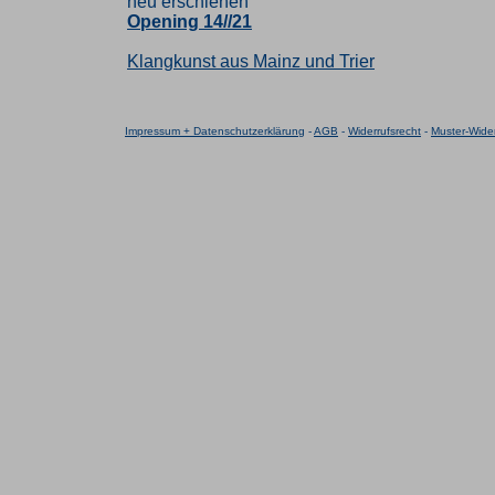
neu erschienen
Opening 14//21
Klangkunst aus Mainz und Trier
Impressum + Datenschutzerklärung
-
AGB
-
Widerrufsrecht
-
Muster-Wider