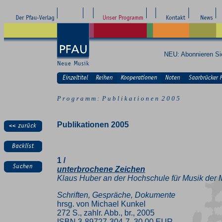
NEU: Abonnieren S
P r o g r a m m : P u b l i k a t i o n e n 2 0 0 5
Publikationen 2005
1 /
unterbrochene Zeichen
Klaus Huber an der Hochschule für Musik der 
Schriften, Gespräche, Dokumente
hrsg. von Michael Kunkel
272 S., zahlr. Abb., br., 2005
ISBN 3-89727-304-7, 30.00 EUR