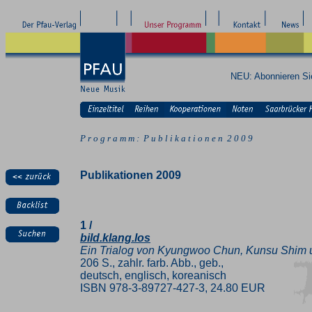
NEU: Abonnieren S
P r o g r a m m : P u b l i k a t i o n e n 2 0 0 9
Publikationen 2009
1 /
bild.klang.los
Ein Trialog von Kyungwoo Chun, Kunsu Shim 
206 S., zahlr. farb. Abb., geb.,
deutsch, englisch, koreanisch
ISBN 978-3-89727-427-3, 24.80 EUR